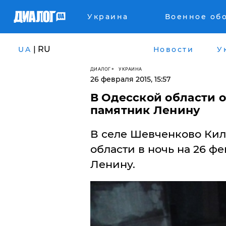
Украина
Военное об
| RU
UA
Новости
У
ДИАЛОГ
УКРАИНА
26 февраля 2015, 15:57
В Одесской области 
памятник Ленину
​В селе Шевченково Ки
области в ночь на 26 ф
Ленину.