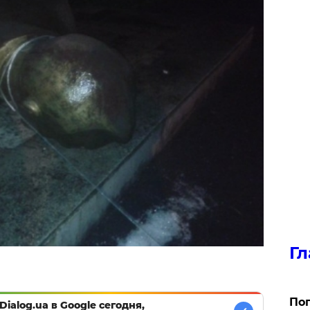
Гл
Поп
Dialog.ua в Google сегодня,