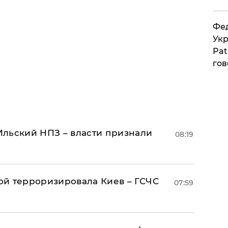
Фед
Укр
Pat
гов
льский НПЗ – власти признали
08:19
й терроризировала Киев – ГСЧС
07:59