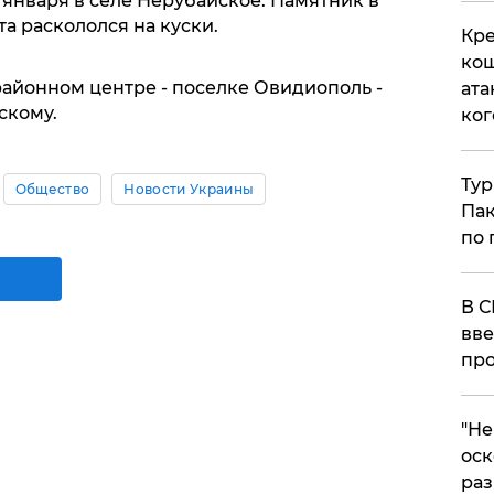
января в селе Нерубайское. Памятник в
а раскололся на куски.
Кре
кош
 районном центре - поселке Овидиополь -
ата
скому.
ког
Тур
Общество
Новости Украины
Пак
по 
В С
вве
про
​"Н
оск
раз