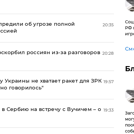
Соц
предили об угрозе полной
20:35
РФ 
оссией
игр
См
 оскорбил россиян из-за разговоров
20:28
Б
у Украины не хватает ракет для ЗРК
19:57
тно говорилось"
в Сербию на встречу с Вучичем – о
19:33
Заг
мог
поо
соб