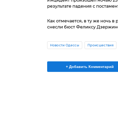
Инцидент произошел ночью 25 
результате падения с постамент
Как отмечается, в ту же ночь в
снесли бюст Феликсу Дзержин
Новости Одессы
Происшествия
+ Добавить Комментарий