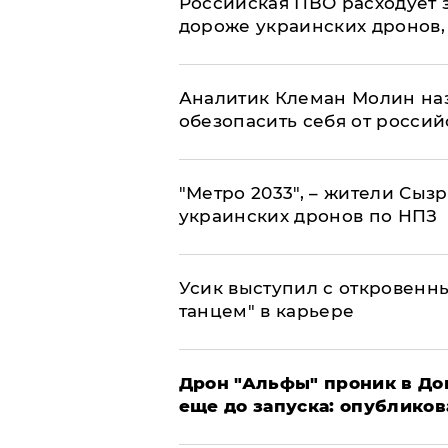
Российская ПВО расходует з
дороже украинских дронов, –
Аналитик Клеман Молин наз
обезопасить себя от россий
"Метро 2033", – жители Сыз
украинских дронов по НПЗ
Усик выступил с откровен
танцем" в карьере
Дрон "Альфы" проник в До
еще до запуска: опублико