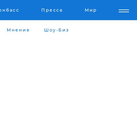
онбасс
Пресса
Мир
Мнение
Шоу-Биз