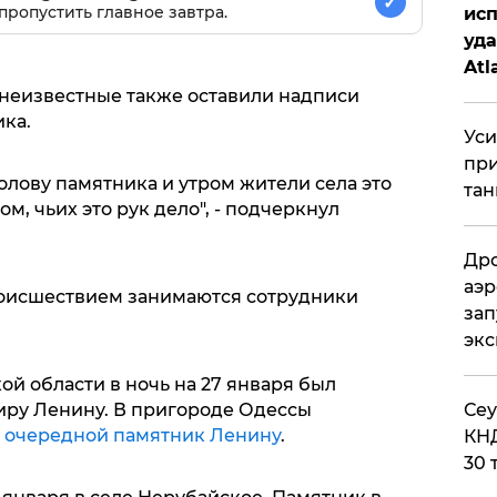
✓
пропустить главное завтра.
исп
уда
Atl
би
 неизвестные также оставили надписи
ка.
Уси
при
олову памятника и утром жители села это
тан
ом, чьих это рук дело", - подчеркнул
Дро
аэр
оисшествием занимаются сотрудники
зап
эк
й области в ночь на 27 января был
​Се
иру Ленину. В пригороде Одессы
 очередной памятник Ленину
.
КНД
30 