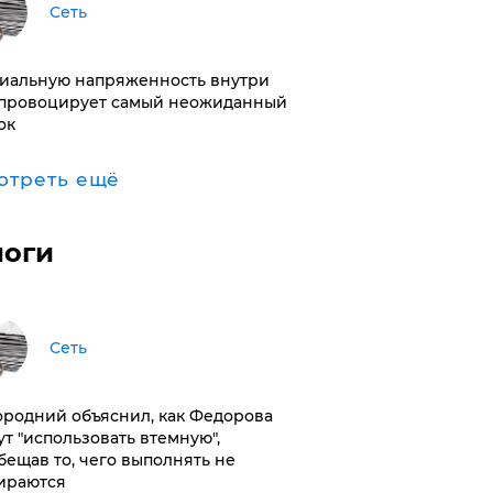
Сеть
иальную напряженность внутри
провоцирует самый неожиданный
ок
отреть ещё
логи
Сеть
ородний объяснил, как Федорова
ут "использовать втемную",
бещав то, чего выполнять не
ираются