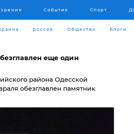
озрение
События
Спорт
Д
краина
россия
Общество
Блоги
обезглавлен еще один
лийского района Одесской
евраля обезглавлен памятник