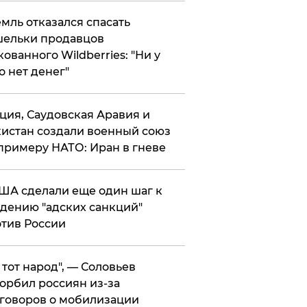
мль отказался спасать
ельки продавцов
кованного Wildberries: "Ни у
о нет денег"
ция, Саудовская Аравия и
истан создали военный союз
примеру НАТО: Иран в гневе
ША сделали еще один шаг к
дению "адских санкций"
тив России
е тот народ", — Соловьев
орбил россиян из-за
говоров о мобилизации