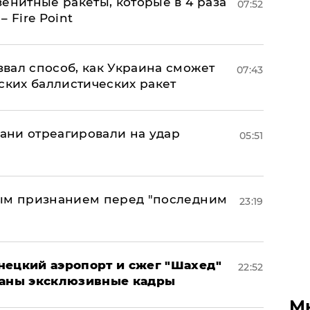
енитные ракеты, которые в 4 раза
07:52
 Fire Point
вал способ, как Украина сможет
07:43
ских баллистических ракет
рани отреагировали на удар
05:51
ным признанием перед "последним
23:19
нецкий аэропорт и сжег "Шахед"
22:52
ваны эксклюзивные кадры
М