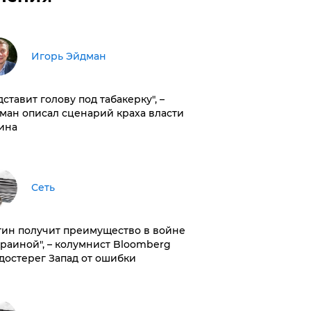
Игорь Эйдман
дставит голову под табакерку", –
ман описал сценарий краха власти
ина
Сеть
тин получит преимущество в войне
краиной", – колумнист Bloomberg
достерег Запад от ошибки