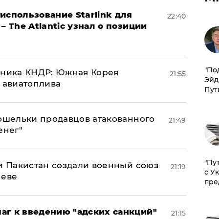
использование Starlink для
22:40
– The Atlantic узнал о позиции
​"По
юзника КНДР: Южная Корея
21:55
Эйд
н авиатоплива
Пут
кошельки продавцов атакованного
21:49
енег"
"Пу
 и Пакистан создали военный союз
21:19
с У
неве
пре
аг к введению "адских санкций"
21:15