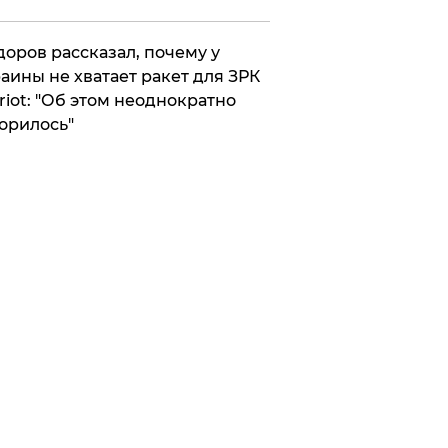
оров рассказал, почему у
аины не хватает ракет для ЗРК
riot: "Об этом неоднократно
орилось"