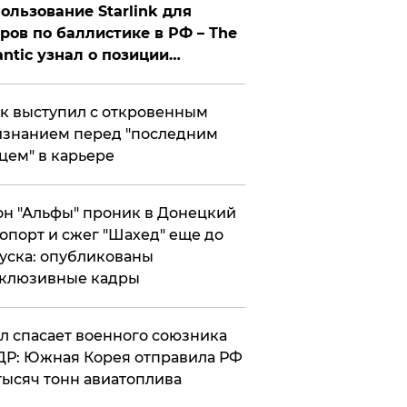
ользование Starlink для
ров по баллистике в РФ – The
antic узнал о позиции
знесмена
к выступил с откровенным
знанием перед "последним
цем" в карьере
н "Альфы" проник в Донецкий
опорт и сжег "Шахед" еще до
уска: опубликованы
склюзивные кадры
ул спасает военного союзника
Р: Южная Корея отправила РФ
тысяч тонн авиатоплива