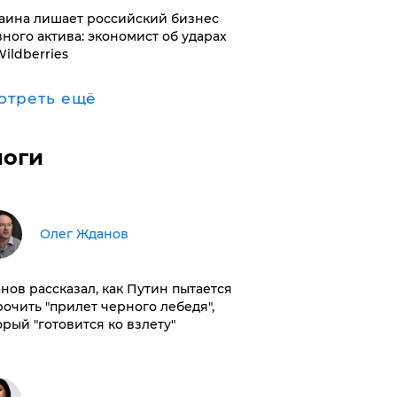
раина лишает российский бизнес
вного актива: экономист об ударах
Wildberries
отреть ещё
логи
Олег Жданов
нов рассказал, как Путин пытается
рочить "прилет черного лебедя",
орый "готовится ко взлету"