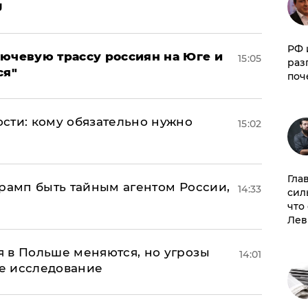
J
РФ 
лючевую трассу россиян на Юге и
15:05
раз
ся"
поч
сти: кому обязательно нужно
15:02
Гла
Трамп быть тайным агентом России,
14:33
сил
что
Лев
 в Польше меняются, но угрозы
14:01
ое исследование