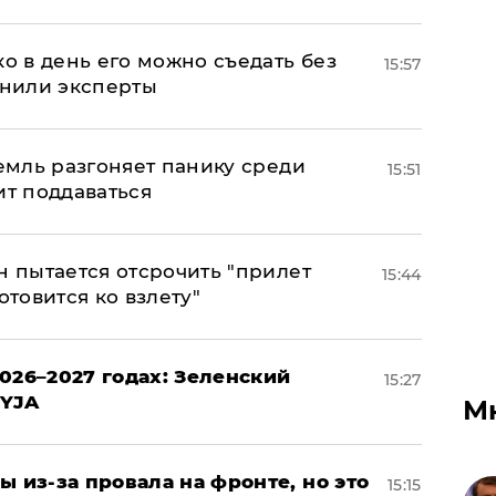
ко в день его можно съедать без
15:57
снили эксперты
ремль разгоняет панику среди
15:51
ит поддаваться
н пытается отсрочить "прилет
15:44
отовится ко взлету"
026–2027 годах: Зеленский
15:27
EYJA
М
ы из-за провала на фронте, но это
15:15