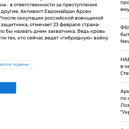
про
на - в ответственности за преступления
ему
и другие. Активист Евромайдан Арсен
 "после оккупации российской военщиной
защитника, отмечает 23 февраля страна-
ФБР
о бы назвать днем захватчика. Ведь кровь
быт
ти тех, кто сейчас ведет «гибридную» войну
Ne
НАБ
вости Украины
в ч
Ст
Арм
по 
Лоз
"Ук