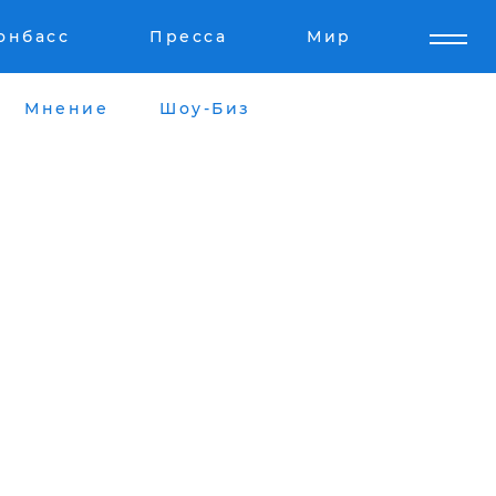
онбасс
Пресса
Мир
Мнение
Шоу-Биз