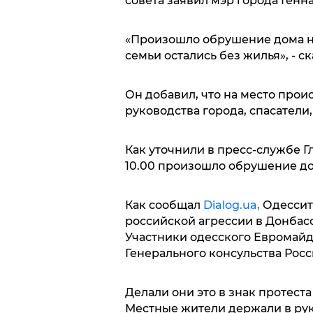
совета заявил мэр города Генн
«Произошло обрушение дома н
семьи остались без жилья», - ск
Он добавил, что на место про
руководства города, спасатели
Как уточнили в пресс-службе Г
10.00 произошло обрушение до
Как сообщал
Dialog.ua,
Одессит
российской агрессии в Донбасс
Участники одесского Евромайд
Генерального консульства Рос
Делали они это в знак протест
Местные жители держали в рук