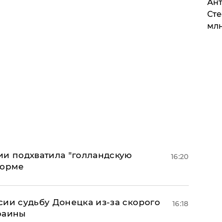
Ант
Сте
млн
ии подхватила "голландскую
16:20
форме
сии судьбу Донецка из-за скорого
16:18
раины