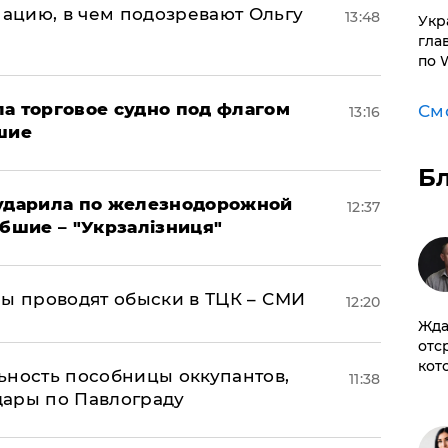
ацию, в чем подозревают Ольгу
13:48
​Ук
гла
по 
а торговое судно под флагом
См
13:16
шие
Б
 ударила по железнодорожной
12:37
ибшие – "Укрзалізниця"
ны проводят обыски в ТЦК – СМИ
12:20
Жда
отс
кот
ьность пособницы оккупантов,
11:38
дары по Павлограду