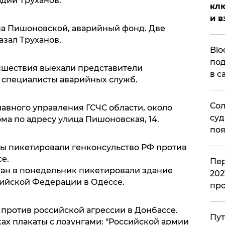
адий Труханов.
клю
и в
а Пишоновской, аварийный фонд. Две
азал Труханов.
Blo
под
исшествия выехали представители
в с
, специалисты аварийных служб.
Сол
лавного управления ГСЧС области, около
суд
ма по адресу улица Пишоновская, 14.
поя
ы пикетировали генконсульство РФ против
е.
Пер
ан в понедельник пикетировали здание
202
сийской Федерации в Одессе.
пр
а против российской агрессии в Донбассе.
Пут
ах плакаты с лозунгами: "Российской армии