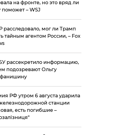
вала на фронте, но это вряд ли
 поможет – WSJ
 расследовало, мог ли Трамп
ь тайным агентом России, – Fox
ws
У рассекретило информацию,
ем подозревают Ольгу
ефанишину
ия РФ утром 6 августа ударила
железнодорожной станции
овая, есть погибшие –
рзалізниця"