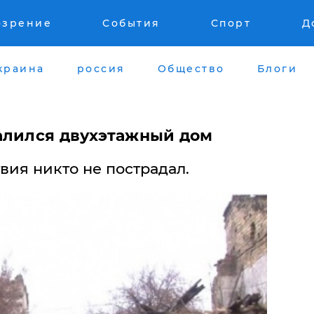
озрение
События
Спорт
Д
краина
россия
Общество
Блоги
алился двухэтажный дом
вия никто не пострадал.