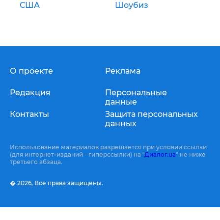
США
Шоубиз
О проекте
Реклама
Редакция
Персональные
данные
Контакты
Защита персональных
данных
Использование материалов разрешается при условии ссылки
(для интернет-изданий - гиперссылки) на "
Диалог.ua
" не ниже
третьего абзаца.
� 2026,
Все права защищены.