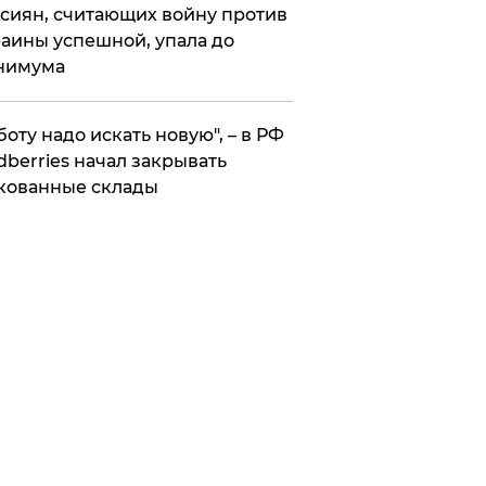
сиян, считающих войну против
аины успешной, упала до
нимума
боту надо искать новую", – в РФ
dberries начал закрывать
кованные склады