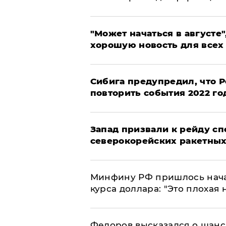
"Может начаться в августе",
хорошую новость для всех
Сибига предупредил, что Р
повторить события 2022 го
Запад призвали к рейду с
северокорейских ракетных
Минфину РФ пришлось начат
курса доллара: "Это плохая 
Федоров высказался о шанс