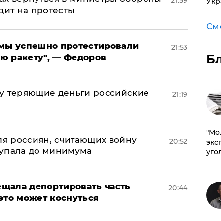
21:59
Укр
дит на протесты
См
я мы успешно протестировали
21:53
Б
ю ракету", — Федоров
му теряющие деньги российские
21:19
а
​"М
оля россиян, считающих войну
20:52
эксп
 упала до минимума
уго
щала депортировать часть
20:44
это может коснуться