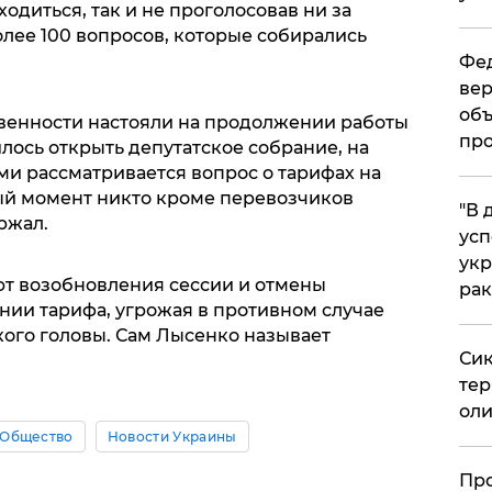
одиться, так и не проголосовав ни за
более 100 вопросов, которые собирались
Фед
вер
объ
венности настояли на продолжении работы
про
лось открыть депутатское собрание, на
ми рассматривается вопрос о тарифах на
ый момент никто кроме перевозчиков
​"В
ржал.
усп
укр
ют возобновления сессии и отмены
рак
ии тарифа, угрожая в противном случае
кого головы. Сам Лысенко называет
Сик
тер
оли
Общество
Новости Украины
​Пр