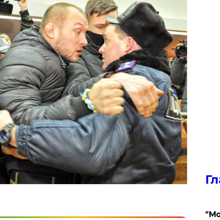
Гл
"Мо