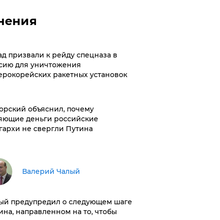
нения
ад призвали к рейду спецназа в
сию для уничтожения
ерокорейских ракетных установок
орский объяснил, почему
яющие деньги российские
гархи не свергли Путина
Валерий Чалый
ый предупредил о следующем шаге
ина, направленном на то, чтобы