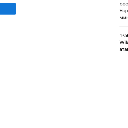
рос
Укр
ми
"Ра
Wil
ата