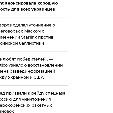
nt анонсировала хорошую
ость для всех украинцев
оров сделал уточнение о
еговорах с Маском о
менении Starlink против
сийской баллистики
се любят победителей", —
itico узнало о восстановлении
мена развединформацией
жду Украиной и США
ад призвали к рейду спецназа
оссию для уничтожения
ерокорейских ракетных
ановок