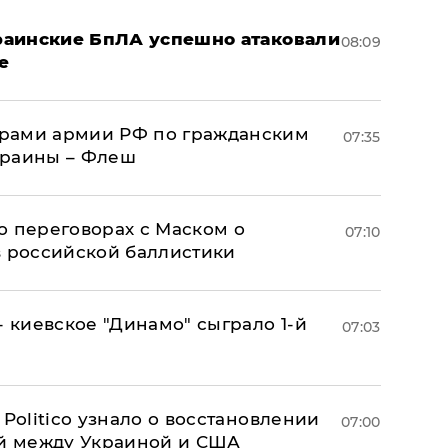
краинские БпЛА успешно атаковали
08:09
е
рами армии РФ по гражданским
07:35
краины – Флеш
о переговорах с Маском о
07:10
в российской баллистики
- киевское "Динамо" сыграло 1-й
07:03
 Politico узнало о восстановлении
07:00
й между Украиной и США