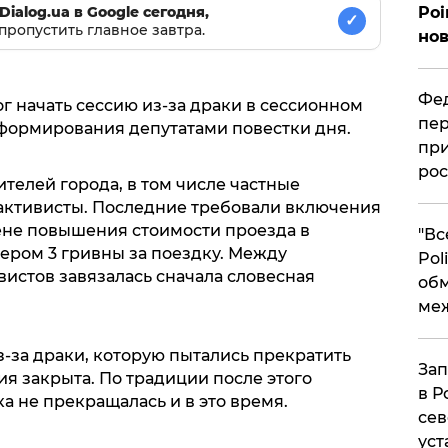
Dialog.ua в Google сегодня,
Poi
✓
пропустить главное завтра.
нов
Фед
ог начать сессию из-за драки в сессионном
пер
 формирования депутатами повестки дня.
при
рос
телей города, в том числе частные
активисты. Последние требовали включения
мене повышения стоимости проезда в
​"В
ером 3 гривны за поездку. Между
Pol
истов завязалась сначала словесная
об
.
ме
-за драки, которую пытались прекратить
Зап
ия закрыта. По традиции после этого
в Р
ка не прекращалась и в это время.
сев
уст