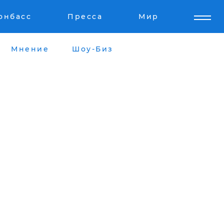
онбасс
Пресса
Мир
Мнение
Шоу-Биз