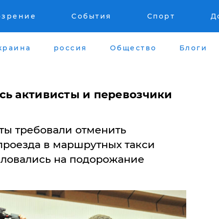
озрение
События
Спорт
Д
краина
россия
Общество
Блоги
сь активисты и перевозчики
ты требовали отменить
роезда в маршрутных такси
аловались на подорожание