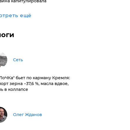
аина капитулировала
отреть ещё
логи
Сеть
оЛоЧКа" бьет по карману Кремля:
орт зерна −37,6 %, масла вдвое,
ль в коллапсе
Олег Жданов