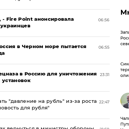
М
 - Fire Point анонсировала
06:56
 украинцев
Зап
Рос
сев
оссия в Черном море пытается
06:55
да
Сик
тер
пецназа в Россию для уничтожения
23:31
оли
 установок
ь "давление на рубль" из-за роста
22:47
новость для рубля"
Чал
Пут
ах вернуться в министры обороны