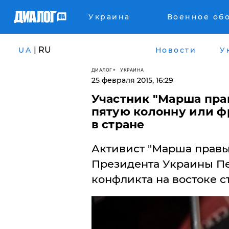
Украина
Военное об
| RU
UA
Новости
У
ДИАЛОГ
УКРАИНА
25 февраля 2015, 16:29
Участник "Марша пра
пятую колонну или ф
в стране
Активист "Марша правы
Президента Украины П
конфликта на востоке с