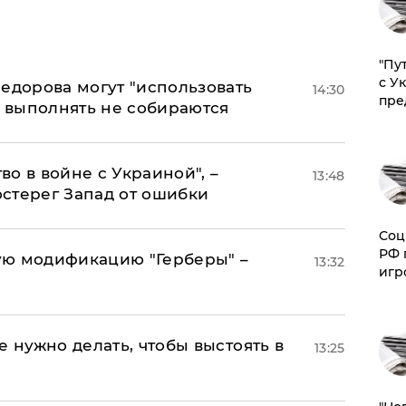
"Пу
с У
едорова могут "использовать
14:30
пре
о выполнять не собираются
о в войне с Украиной", –
13:48
стерег Запад от ошибки
Соц
РФ 
ую модификацию "Герберы" –
13:32
игр
е нужно делать, чтобы выстоять в
13:25