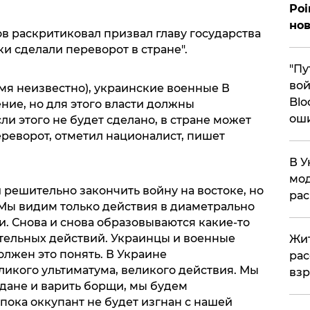
Poi
нов
в раскритиковал призвал главу государства
ки сделали переворот в стране".
"Пу
вой
мя неизвестно), украинские военные В
Blo
ение, но для этого власти должны
ош
ли этого не будет сделано, в стране может
реворот, отметил националист, пишет
В У
мод
решительно закончить войну на востоке, но
ра
. Мы видим только действия в диаметрально
 Снова и снова образовываются какие-то
ательных действий. Украинцы и военные
Жит
олжен это понять. В Украине
рас
икого ультиматума, великого действия. Мы
вз
йдане и варить борщи, мы будем
пока оккупант не будет изгнан с нашей