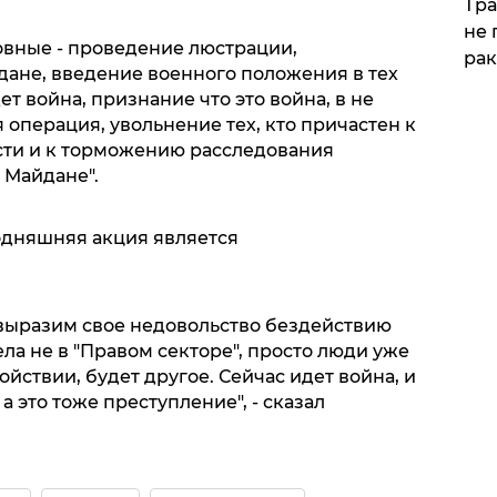
Тра
не 
овные - проведение люстрации,
рак
дане, введение военного положения в тех
ет война, признание что это война, в не
 операция, увольнение тех, кто причастен к
ти и к торможению расследования
 Майдане".
годняшняя акция является
 выразим свое недовольство бездействию
ела не в "Правом секторе", просто люди уже
ойствии, будет другое. Сейчас идет война, и
а это тоже преступление", - сказал