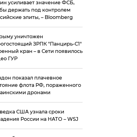
ин усиливает значение ФСБ,
бы держать под контролем
сийские элиты, – Bloomberg
рыму уничтожен
огостоящий ЗРПК "Панцирь-С1"
оенный кран – в Сети появилось
ео ГУР
дон показал плачевное
тояние флота РФ, пораженного
раинскими дронами
ведка США узнала сроки
адения России на НАТО – WSJ