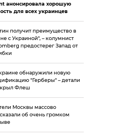
nt анонсировала хорошую
ость для всех украинцев
тин получит преимущество в
не с Украиной", – колумнист
omberg предостерег Запад от
ибки
краине обнаружили новую
ификацию "Герберы" – детали
скрыл Флеш
ели Москвы массово
сказали об очень громком
рыве