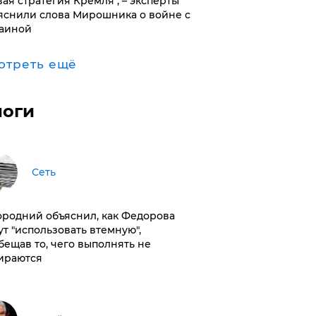
вая стратегия Кремля", – эксперты
яснили слова Мирошника о войне с
аиной
отреть ещё
логи
Сеть
ородний объяснил, как Федорова
ут "использовать втемную",
бещав то, чего выполнять не
ираются