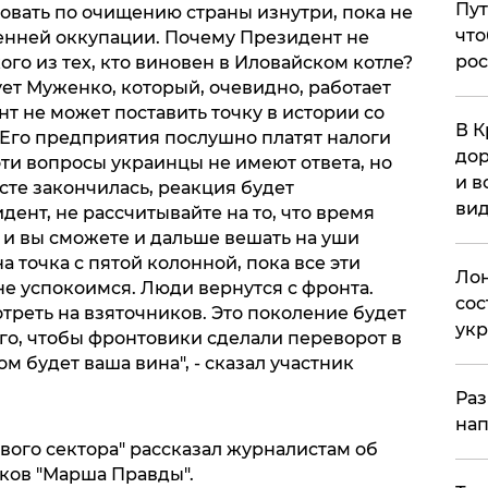
Пут
овать по очищению страны изнутри, пока не
что
енней оккупации. Почему Президент не
рос
ого из тех, кто виновен в Иловайском котле?
т Муженко, который, очевидно, работает
т не может поставить точку в истории со
В К
Его предприятия послушно платят налоги
дор
 эти вопросы украинцы не имеют ответа, но
и в
сте закончилась, реакция будет
вид
ент, не рассчитывайте на то, что время
 и вы сможете и дальше вешать на уши
а точка с пятой колонной, пока все эти
Лон
е успокоимся. Люди вернутся с фронта.
сос
треть на взяточников. Это поколение будет
ук
ого, чтобы фронтовики сделали переворот в
том будет ваша вина", - сказал участник
Раз
нап
авого сектора" рассказал журналистам об
ков "Марша Правды".