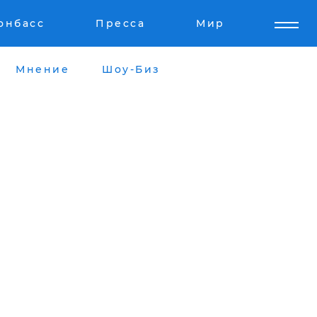
онбасс
Пресса
Мир
Мнение
Шоу-Биз