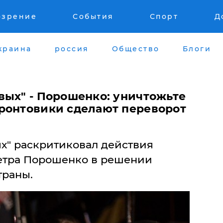
озрение
События
Спорт
Д
краина
россия
Общество
Блоги
вых" - Порошенко: уничтожьте
ронтовики сделают переворот
х" раскритиковал действия
етра Порошенко в решении
траны.