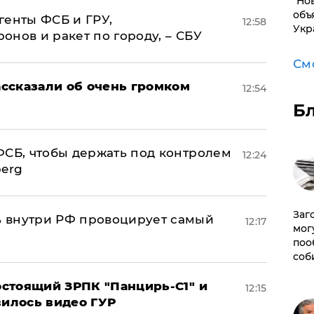
"Но
объ
генты ФСБ и ГРУ,
12:58
Укр
нов и ракет по городу, – СБУ
См
ссказали об очень громком
12:54
Б
ФСБ, чтобы держать под контролем
12:24
berg
Заг
 внутри РФ провоцирует самый
12:17
мог
поо
соб
стоящий ЗРПК "Панцирь-С1" и
12:15
вилось видео ГУР