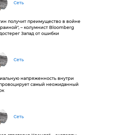
Сеть
тин получит преимущество в войне
краиной", – колумнист Bloomberg
достерег Запад от ошибки
Сеть
иальную напряженность внутри
провоцирует самый неожиданный
ок
Сеть