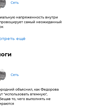
Сеть
иальную напряженность внутри
провоцирует самый неожиданный
ок
отреть ещё
логи
Сеть
ородний объяснил, как Федорова
ут "использовать втемную",
бещав то, чего выполнять не
ираются