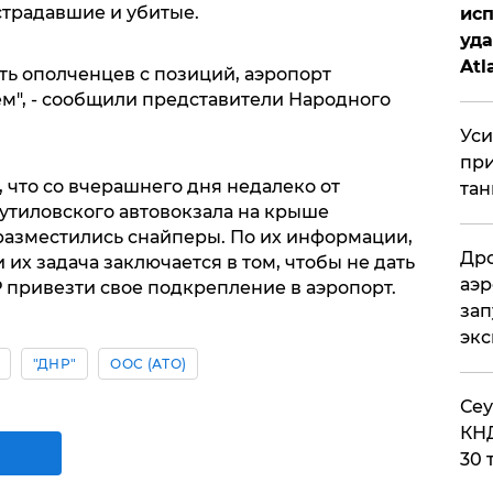
острадавшие и убитые.
исп
уда
Atl
ть ополченцев с позиций, аэропорт
би
м", - сообщили представители Народного
Уси
при
 что со вчерашнего дня недалеко от
тан
путиловского автовокзала на крыше
азместились снайперы. По их информации,
Дро
их задача заключается в том, чтобы не дать
аэр
привезти свое подкрепление в аэропорт.
зап
эк
"ДНР"
ООС (АТО)
​Се
КНД
30 