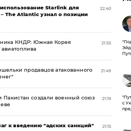
использование Starlink для
22:40
– The Atlantic узнал о позиции
юзника КНДР: Южная Корея
​"По
21:55
Эйд
н авиатоплива
Пут
кошельки продавцов атакованного
21:49
енег"
"Пу
 и Пакистан создали военный союз
21:19
с У
неве
пре
аг к введению "адских санкций"
21:15