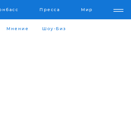
онбасс
Пресса
Мир
Мнение
Шоу-Биз