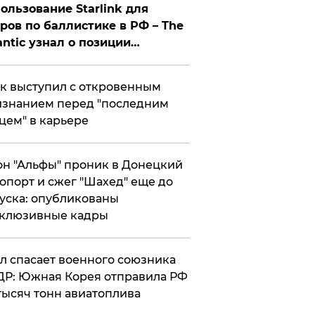
ользование Starlink для
ров по баллистике в РФ – The
antic узнал о позиции
знесмена
к выступил с откровенным
знанием перед "последним
цем" в карьере
н "Альфы" проник в Донецкий
опорт и сжег "Шахед" еще до
уска: опубликованы
склюзивные кадры
ул спасает военного союзника
Р: Южная Корея отправила РФ
тысяч тонн авиатоплива