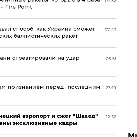
07:52
 Fire Point
вал способ, как Украина сможет
07:43
ских баллистических ракет
рани отреагировали на удар
05:51
ным признанием перед "последним
23:19
нецкий аэропорт и сжег "Шахед"
22:52
ваны эксклюзивные кадры
М