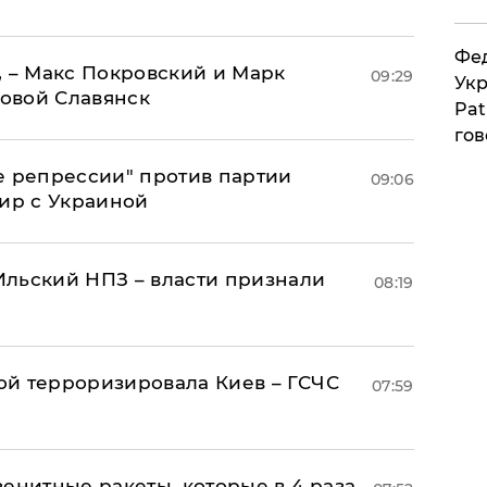
Фед
, – Макс Покровский и Марк
09:29
Укр
овой Славянск
Pat
гов
е репрессии" против партии
09:06
мир с Украиной
льский НПЗ – власти признали
08:19
й терроризировала Киев – ГСЧС
07:59
енитные ракеты, которые в 4 раза