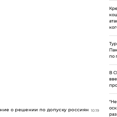
Кре
кош
ата
ког
Тур
Пак
по 
В С
вве
про
​"Н
оск
ение о решении по допуску россиян
10:19
раз