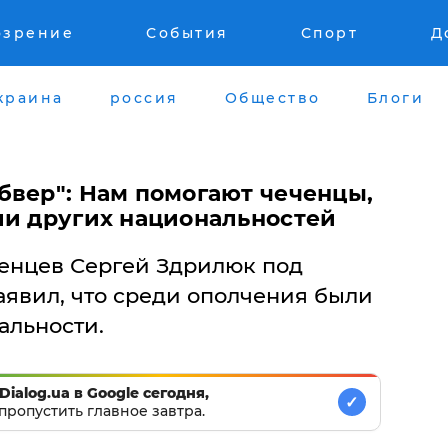
озрение
События
Спорт
Д
краина
россия
Общество
Блоги
бвер": Нам помогают чеченцы,
ли других национальностей
енцев Сергей Здрилюк под
аявил, что среди ополчения были
альности.
Dialog.ua в Google сегодня,
✓
пропустить главное завтра.