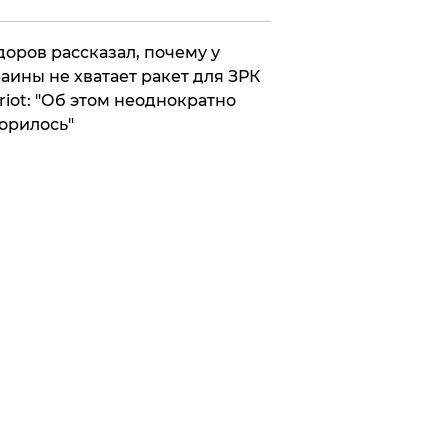
оров рассказал, почему у
аины не хватает ракет для ЗРК
riot: "Об этом неоднократно
орилось"