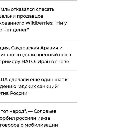
мль отказался спасать
ельки продавцов
кованного Wildberries: "Ни у
о нет денег"
ция, Саудовская Аравия и
истан создали военный союз
примеру НАТО: Иран в гневе
ША сделали еще один шаг к
дению "адских санкций"
тив России
е тот народ", — Соловьев
орбил россиян из-за
говоров о мобилизации