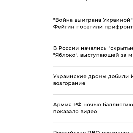
"Война выиграна Украиной"
Фейгин посетили прифронт
В России начались "скрыты
"Яблоко", выступающей за 
Украинские дроны добили И
возгорание
Армия РФ ночью баллистико
показало видео
Российская ПВО расходует з