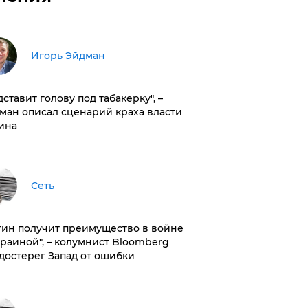
Игорь Эйдман
дставит голову под табакерку", –
ман описал сценарий краха власти
ина
Сеть
тин получит преимущество в войне
краиной", – колумнист Bloomberg
достерег Запад от ошибки