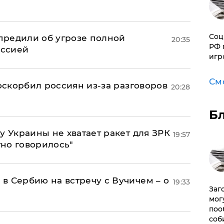
Соц
предили об угрозе полной
20:35
РФ 
оссией
игр
См
 оскорбил россиян из-за разговоров
20:28
Б
у Украины не хватает ракет для ЗРК
19:57
тно говорилось"
в Сербию на встречу с Вучичем – о
19:33
Заг
мог
поо
соб