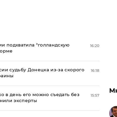
ии подхватила "голландскую
16:20
форме
сии судьбу Донецка из-за скорого
16:18
раины
М
ко в день его можно съедать без
15:57
снили эксперты