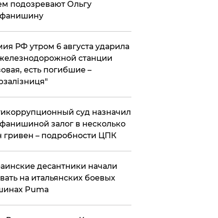
ем подозревают Ольгу
ефанишину
ия РФ утром 6 августа ударила
железнодорожной станции
овая, есть погибшие –
рзалізниця"
икоррупционный суд назначил
фанишиной залог в несколько
 гривен – подробности ЦПК
аинские десантники начали
вать на итальянских боевых
шинах Puma