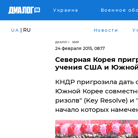
Украина
Военное об
| RU
UA
Новости
У
ДИАЛОГ
МИР
24 февраля 2015, 08:17
​Северная Корея приг
учения США и Южной
КНДР пригрозила дать 
Южной Корее совместны
ризолв" (Key Resolve) и "
начало которых намечен