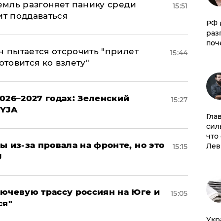
ремль разгоняет панику среди
15:51
ит поддаваться
РФ 
раз
поч
н пытается отсрочить "прилет
15:44
отовится ко взлету"
026–2027 годах: Зеленский
15:27
EYJA
Гла
сил
что
ы из-за провала на фронте, но это
Лев
15:15
J
лючевую трассу россиян на Юге и
15:05
ся"
​Ук