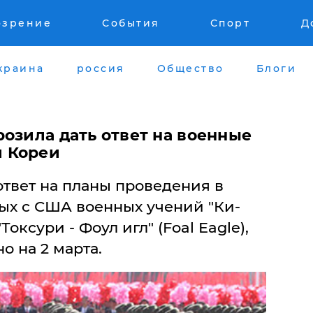
озрение
События
Спорт
Д
краина
россия
Общество
Блоги
розила дать ответ на военные
 Кореи
ответ на планы проведения в
х с США военных учений "Ки-
Токсури - Фоул игл" (Foal Eagle),
о на 2 марта.