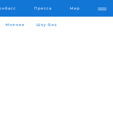
онбасс
Пресса
Мир
Мнение
Шоу-Биз