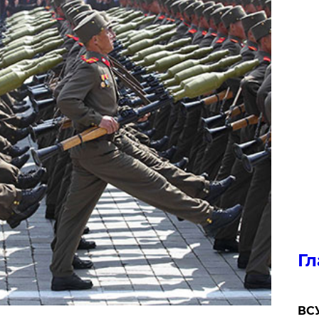
Гл
ВСУ