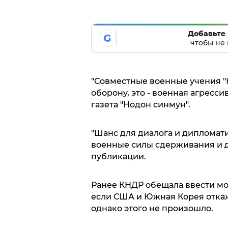
Добавьте 
G
чтобы не 
"Совместные военные учения "К
оборону, это - военная агресс
газета "Нодон синмун".
"Шанс для диалога и дипломати
военные силы сдерживания и да
публикации.
Ранее КНДР обещала ввести мо
если США и Южная Корея откаж
однако этого не произошло.