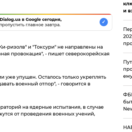
клю
и в
Dialog.ua в Google сегодня,
✓
пропустить главное завтра.
Пер
202
пр
и-ризолв" и "Токсури" не направлены на
ивная провокация", - пишет северокорейская
Пут
про
ему
и уже упущен. Осталось только укреплять
вать военный отпор", - говорится в
ФБР
быт
раторий на ядерные испытания, в случае
Ne
утся от проведения военных учений,
НАБ