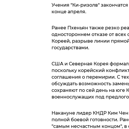
Учения "Ки-ризолв" закончатся в
конце апреля.
Ранее Пхеньян также резко реа
одностороннем отказе от всех
Кореей, разрыве линии прямо
государствами.
США и Северная Корея формаль
поскольку корейский конфликт
соглашения о перемирии. С те
обсуждать возможность замены
сохраняют по сей день на юге 
военнослужащих под предлогом
Накануне лидер КНДР Ким Чен
полной боевой готовности. Ра
"самым несчастным концом", в 