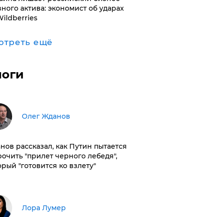
вного актива: экономист об ударах
Wildberries
отреть ещё
логи
Олег Жданов
нов рассказал, как Путин пытается
рочить "прилет черного лебедя",
орый "готовится ко взлету"
​Лора Лумер