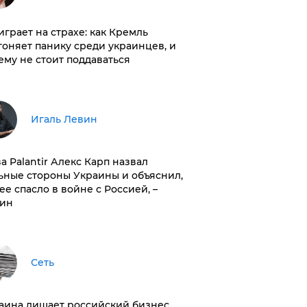
играет на страхе: как Кремль
гоняет панику среди украинцев, и
ему не стоит поддаваться
Игаль Левин
ва Palantir Алекс Карп назвал
ьные стороны Украины и объяснил,
 ее спасло в войне с Россией, –
ин
Сеть
раина лишает российский бизнес