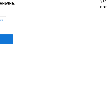
"Дл
еньяна.
пот
во