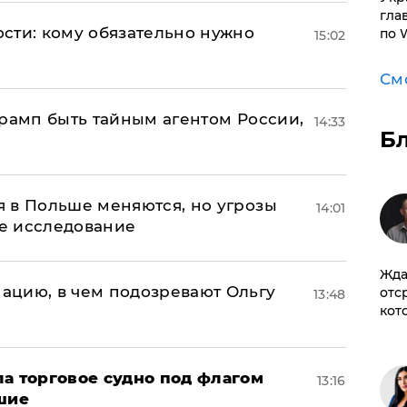
гла
сти: кому обязательно нужно
по 
15:02
См
Трамп быть тайным агентом России,
14:33
Б
 в Польше меняются, но угрозы
14:01
ое исследование
Жда
ацию, в чем подозревают Ольгу
отс
13:48
кот
а торговое судно под флагом
13:16
шие