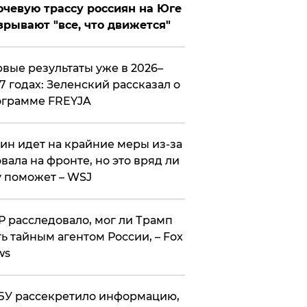
чевую трассу россиян на Юге
зрывают "все, что движется"
вые результаты уже в 2026–
7 годах: Зеленский рассказал о
ограмме FREYJA
ин идет на крайние меры из-за
вала на фронте, но это вряд ли
 поможет – WSJ
 расследовало, мог ли Трамп
ь тайным агентом России, – Fox
ws
У рассекретило информацию,