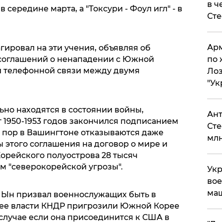
в ч
 середине марта, а "Токсури - Фоул игл" - в
Ст
Арм
гировал на эти учения, объявляя об
 соглашений о ненападении с Южной
по 
й телефонной связи между двумя
Лоз
"Ук
но находятся в состоянии войны,
Ант
 1950-1953 годов закончился подписанием
Сте
х пор в Вашингтоне отказываются даже
млн
 этого соглашения на договор о мире и
Корейского полуострова 28 тысяч
 "северокорейской угрозы".
Укр
вое
ма
 Ын призвал военнослужащих быть в
нее власти КНДР пригрозили Южной Корее
случае если она присоединится к США в