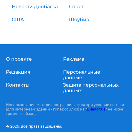
Новости Донбасса
Спорт
США
Шоубиз
О проекте
Реклама
Редакция
Персональные
данные
Контакты
Защита персональных
данных
Использование материалов разрешается при условии ссылки
(для интернет-изданий - гиперссылки) на "
Диалог.ua
" не ниже
третьего абзаца.
� 2026,
Все права защищены.