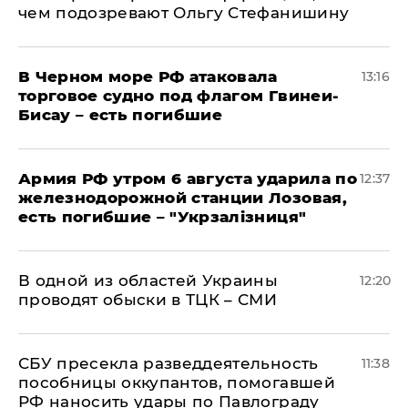
чем подозревают Ольгу Стефанишину
В Черном море РФ атаковала
13:16
торговое судно под флагом Гвинеи-
Бисау – есть погибшие
Армия РФ утром 6 августа ударила по
12:37
железнодорожной станции Лозовая,
есть погибшие – "Укрзалізниця"
В одной из областей Украины
12:20
проводят обыски в ТЦК – СМИ
СБУ пресекла разведдеятельность
11:38
пособницы оккупантов, помогавшей
РФ наносить удары по Павлограду