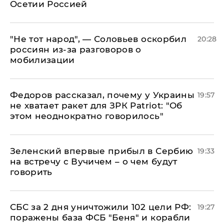
Осетии Россией
​"Не тот народ", — Соловьев оскорбил
20:28
россиян из-за разговоров о
мобилизации
Федоров рассказал, почему у Украины
19:57
не хватает ракет для ЗРК Patriot: "Об
этом неоднократно говорилось"
Зеленский впервые прибыл в Сербию
19:33
на встречу с Вучичем – о чем будут
говорить
СБС за 2 дня уничтожили 102 цели РФ:
19:27
поражены база ФСБ "Беня" и корабли