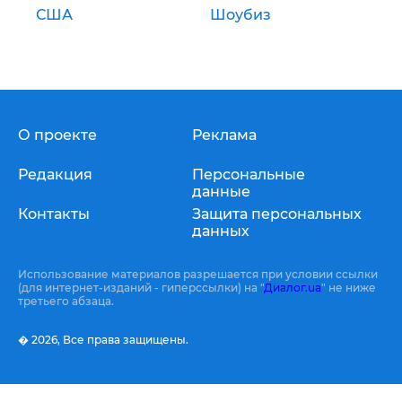
США
Шоубиз
О проекте
Реклама
Редакция
Персональные
данные
Контакты
Защита персональных
данных
Использование материалов разрешается при условии ссылки
(для интернет-изданий - гиперссылки) на "
Диалог.ua
" не ниже
третьего абзаца.
� 2026,
Все права защищены.