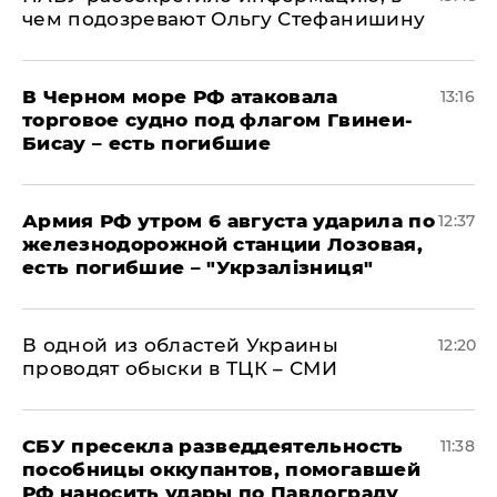
чем подозревают Ольгу Стефанишину
В Черном море РФ атаковала
13:16
торговое судно под флагом Гвинеи-
Бисау – есть погибшие
Армия РФ утром 6 августа ударила по
12:37
железнодорожной станции Лозовая,
есть погибшие – "Укрзалізниця"
В одной из областей Украины
12:20
проводят обыски в ТЦК – СМИ
СБУ пресекла разведдеятельность
11:38
пособницы оккупантов, помогавшей
РФ наносить удары по Павлограду