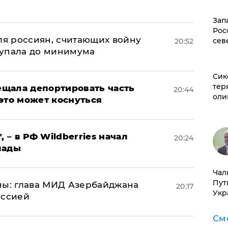
а
Зап
Рос
оля россиян, считающих войну
сев
20:52
 упала до минимума
Сик
тер
щала депортировать часть
20:44
оли
это может коснуться
, – в РФ Wildberries начал
20:24
лады
Чал
Пут
ны: глава МИД Азербайджана
20:17
Укр
иссией
См