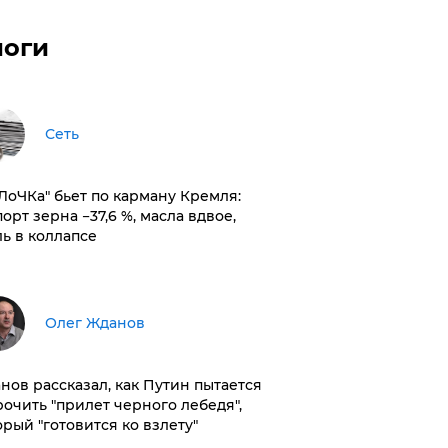
логи
Сеть
оЛоЧКа" бьет по карману Кремля:
орт зерна −37,6 %, масла вдвое,
ль в коллапсе
Олег Жданов
нов рассказал, как Путин пытается
рочить "прилет черного лебедя",
орый "готовится ко взлету"