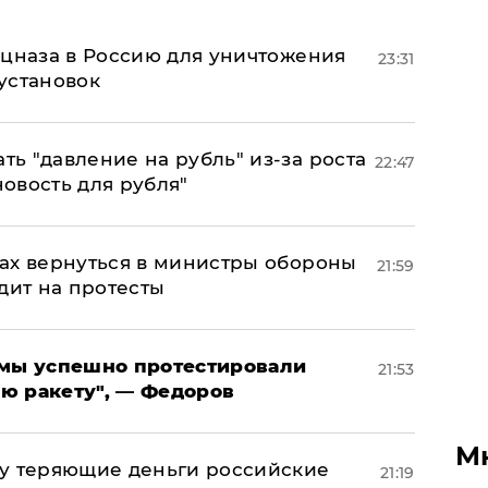
ецназа в Россию для уничтожения
23:31
установок
ь "давление на рубль" из-за роста
22:47
новость для рубля"
ах вернуться в министры обороны
21:59
дит на протесты
я мы успешно протестировали
21:53
ю ракету", — Федоров
М
му теряющие деньги российские
21:19