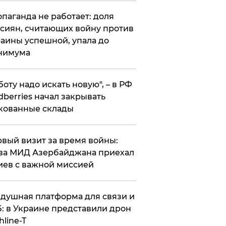
опаганда не работает: доля
сиян, считающих войну против
аины успешной, упала до
нимума
боту надо искать новую", – в РФ
dberries начал закрывать
кованные склады
вый визит за время войны:
ва МИД Азербайджана приехал
иев с важной миссией
душная платформа для связи и
: в Украине представили дрон
hline-T