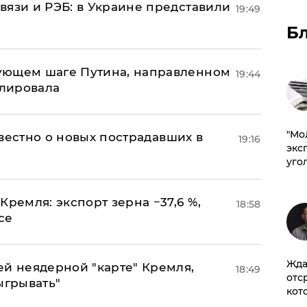
вязи и РЭБ: в Украине представили
19:49
Б
ующем шаге Путина, направленном
19:44
улировала
​"М
известно о новых пострадавших в
19:16
эксп
уго
Кремля: экспорт зерна −37,6 %,
18:58
се
Жда
ей неядерной "карте" Кремля,
18:49
отс
ыгрывать"
кот