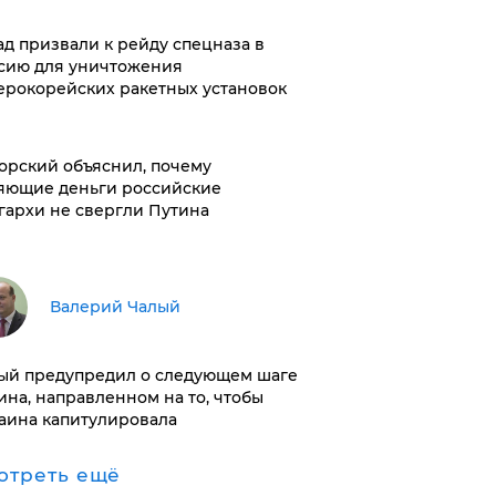
ад призвали к рейду спецназа в
сию для уничтожения
ерокорейских ракетных установок
орский объяснил, почему
яющие деньги российские
гархи не свергли Путина
Валерий Чалый
ый предупредил о следующем шаге
ина, направленном на то, чтобы
аина капитулировала
отреть ещё