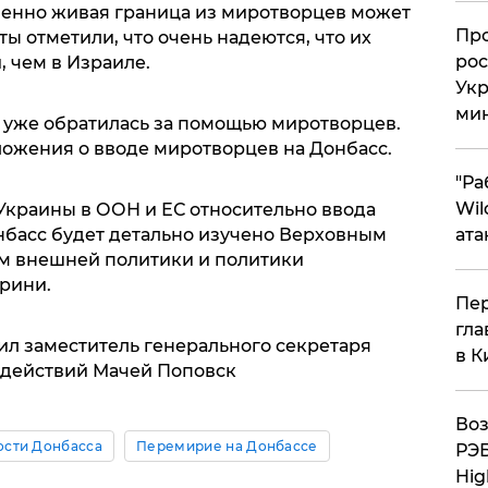
менно живая граница из миротворцев может
​Пр
ы отметили, что очень надеются, что их
рос
, чем в Израиле.
Укр
ми
а уже обратилась за помощью миротворцев.
ложения о вводе миротворцев на Донбасс.
"Ра
Wil
краины в ООН и ЕС относительно ввода
ата
басс будет детально изучено Верховным
м внешней политики и политики
рини.
Пер
гла
вил заместитель генерального секретаря
в К
действий Мачей Поповск
Воз
ости Донбасса
Перемирие на Донбассе
РЭБ
Hig