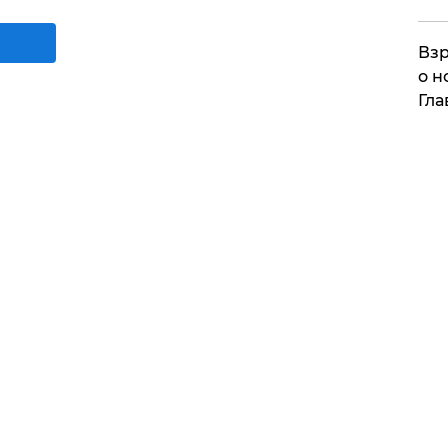
Взр
о н
Гла