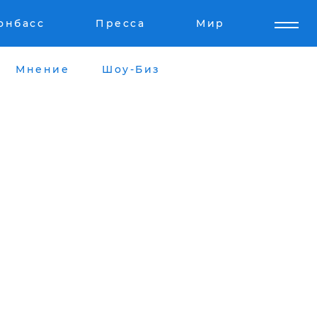
онбасс
Пресса
Мир
Мнение
Шоу-Биз