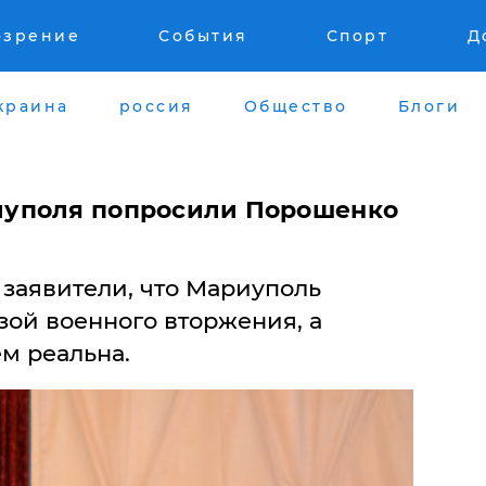
озрение
События
Спорт
Д
краина
россия
Общество
Блоги
уполя попросили Порошенко
заявители, что Мариуполь
зой военного вторжения, а
ем реальна.