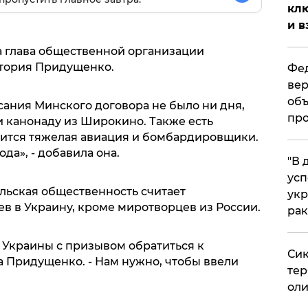
клю
и в
 глава общественной организации
тория Придущенко.
Фед
вер
объ
сания Минского договора не было ни дня,
про
 канонаду из Широкино. Также есть
дится тяжелая авиация и бомбардировщики.
да», - добавила она.
​"В
усп
льская общественность считает
укр
 в Украину, кроме миротворцев из России.
рак
Украины с призывом обратиться к
Сик
а Придущенко. - Нам нужно, чтобы ввели
тер
оли