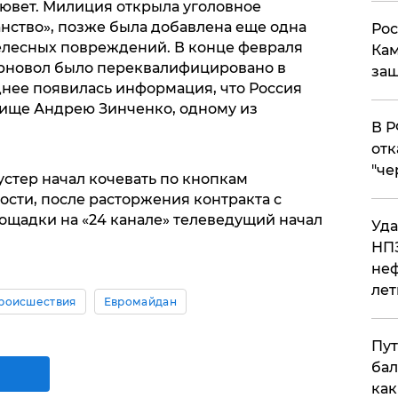
кювет. Милиция открыла уголовное
анство», позже была добавлена еще одна
Рос
телесных повреждений. В конце февраля
Кам
орновол было переквалифицировано в
защ
днее появилась информация, что Россия
ище Андрею Зинченко, одному из
​В 
отк
"че
стер начал кочевать по кнопкам
ности, после расторжения контракта с
ощадки на «24 канале» телеведущий начал
Уда
НПЗ
неф
лет
роисшествия
Евромайдан
Пут
бал
как