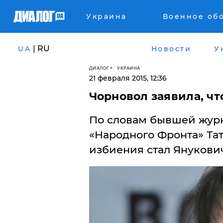
Украина
Военное об
| RU
UA
Новости
У
ДИАЛОГ
УКРАИНА
21 февраля 2015, 12:36
Чорновол заявила, чт
По словам бывшей журн
«Народного Фронта» Тат
избиения стал Янукович