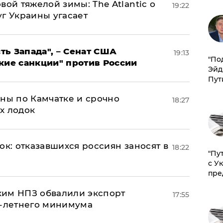
вой тяжелой зимы: The Atlantic о
19:22
г Украины угасает
ь Запада", – Сенат США
19:13
​"По
кие санкции" против России
Эйд
Пут
ины по Камчатке и срочно
18:27
х лодок
ок: отказавшихся россиян заносят в
18:22
"Пу
с У
пре
ким НПЗ обвалили экспорт
17:55
0-летнего минимума