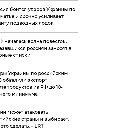
сия боится ударов Украины по
чатке и срочно усиливает
иту подводных лодок
РФ началась волна повесток:
азавшихся россиян заносят в
рные списки"
ры Украины по российским
 обвалили экспорт
тепродуктов из РФ до 10-
него минимума
ин может атаковать
тийские страны и выбирает,
 это сделать, – LRT