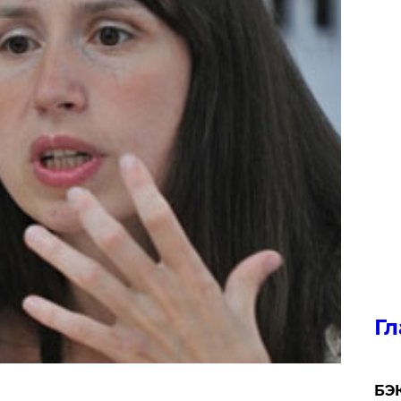
Гл
​БЭ