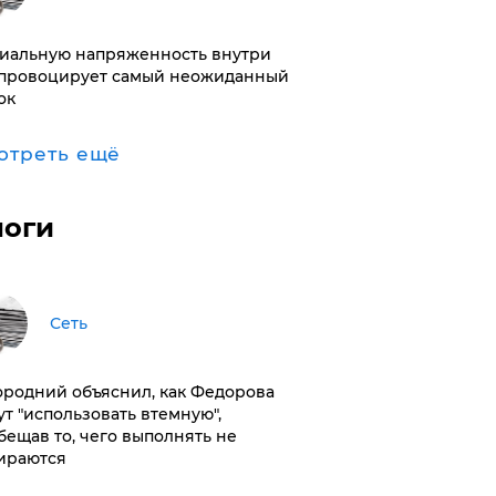
иальную напряженность внутри
провоцирует самый неожиданный
ок
отреть ещё
логи
Сеть
ородний объяснил, как Федорова
ут "использовать втемную",
бещав то, чего выполнять не
ираются