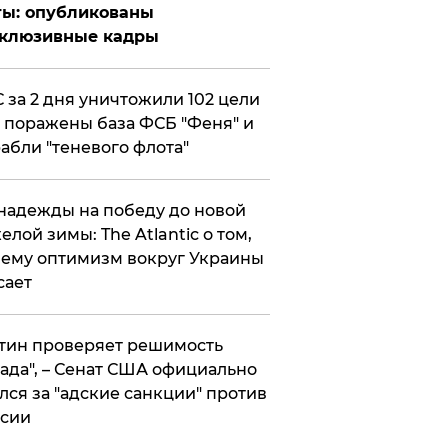
ты: опубликованы
склюзивные кадры
 за 2 дня уничтожили 102 цели
 поражены база ФСБ "Феня" и
абли "теневого флота"
надежды на победу до новой
елой зимы: The Atlantic о том,
ему оптимизм вокруг Украины
сает
тин проверяет решимость
ада", – Сенат США официально
лся за "адские санкции" против
сии