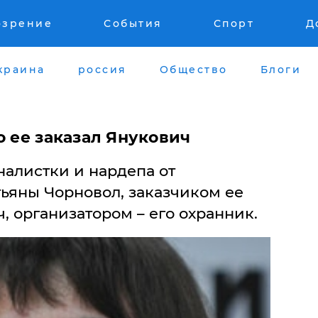
озрение
События
Спорт
Д
краина
россия
Общество
Блоги
о ее заказал Янукович
алистки и нардепа от
ьяны Чорновол, заказчиком ее
, организатором – его охранник.