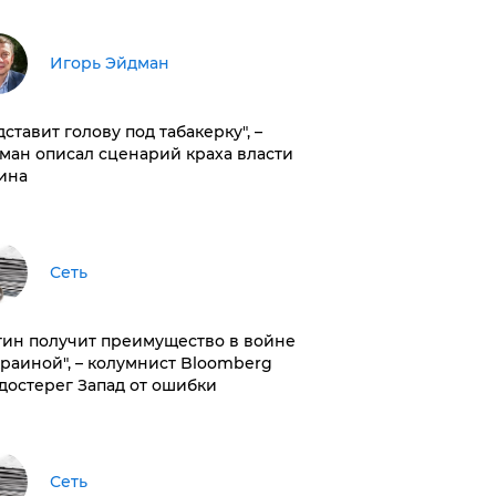
Игорь Эйдман
дставит голову под табакерку", –
ман описал сценарий краха власти
ина
Сеть
тин получит преимущество в войне
краиной", – колумнист Bloomberg
достерег Запад от ошибки
Сеть