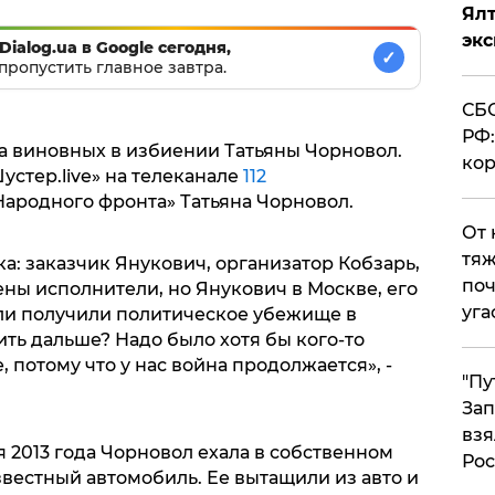
Ял
эк
Dialog.ua в Google сегодня,
✓
пропустить главное завтра.
СБС
РФ:
ка виновных в избиении Татьяны Чорновол.
кор
стер.live» на телеканале
112
ародного фронта» Татьяна Чорновол.
От 
тяж
ка: заказчик Янукович, организатор Кобзарь,
поч
ны исполнители, но Янукович в Москве, его
уга
ли получили политическое убежище в
ить дальше? Надо было хотя бы кого-то
, потому что у нас война продолжается», -
"Пу
Зап
взя
я 2013 года Чорновол ехала в собственном
Рос
вестный автомобиль. Ее вытащили из авто и