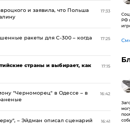
авроцкого и заявила, что Польша
17:33
Соц
алину
РФ 
игр
шенные ракеты для С-300 – когда
17:25
См
Б
тийские страны и выбирает, как
17:15
иону "Черноморец" в Одессе – в
16:42
раненые
Заг
мог
поо
керку", – Эйдман описал сценарий
соб
16:41