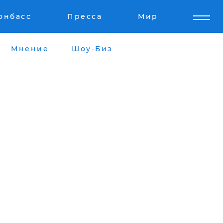
онбасс
Пресса
Мир
Мнение
Шоу-Биз