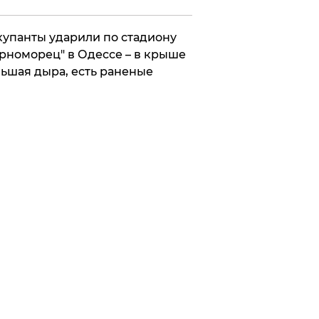
упанты ударили по стадиону
рноморец" в Одессе – в крыше
ьшая дыра, есть раненые