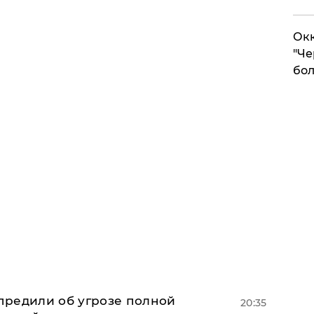
Окк
"Че
бол
предили об угрозе полной
20:35