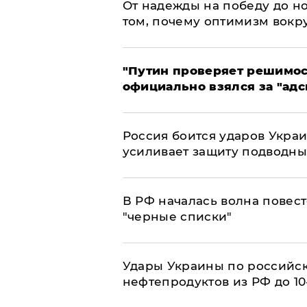
От надежды на победу до но
том, почему оптимизм вокру
"Путин проверяет решимост
официально взялся за "адс
Россия боится ударов Укра
усиливает защиту подводны
​В РФ началась волна повест
"черные списки"
Удары Украины по российс
нефтепродуктов из РФ до 1