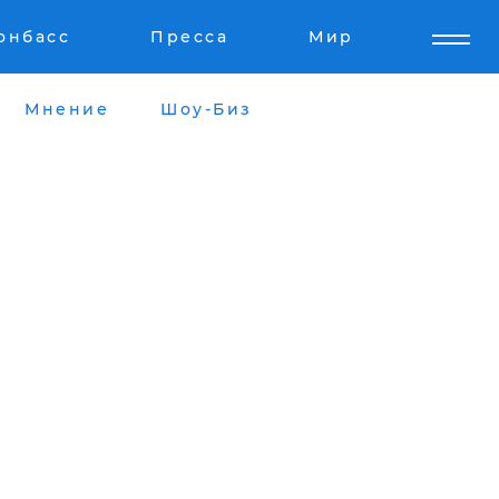
онбасс
Пресса
Мир
Мнение
Шоу-Биз