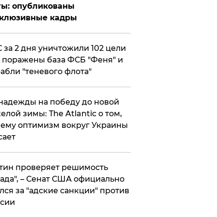
ты: опубликованы
склюзивные кадры
 за 2 дня уничтожили 102 цели
 поражены база ФСБ "Феня" и
абли "теневого флота"
надежды на победу до новой
елой зимы: The Atlantic о том,
ему оптимизм вокруг Украины
сает
тин проверяет решимость
ада", – Сенат США официально
лся за "адские санкции" против
сии