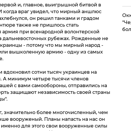
первой и, главное, выигрышной битвой в
И когда враг увидел, что мирный аншлюс
Окк
хлебнулся, он решил танками и градом
"Че
антюре также не пришлось стать
бол
я армия при всенародной волонтерской
а дальневосточных рубежах. Рожденные не
краинцы - потому что мы мирный народ -
вили вышколенную армию - одну из самых
е.
 вдохновил сотни тысяч украинцев на
й. А минимум четыре тысячи членов
ашей с вами самообороны, отправились на
смерть защищают независимость своей страны
ы".
, значительно более многочисленный, чем
учше вооруженый. Планы напасть на нас он
 именно для этого свои вооруженные силы