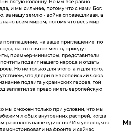
аны пятую колонну. Но мы все равно
вда, и мы сильнее, потому что с нами Бог.
ю, за нашу землю - война справедливая, а
изнано всем миром, потому что весь мир
ое приглашение, на ваше приглашение, по
да, на это святое место, приедут
нты, премьер-министры, представители
 почтить подвиг нашего народа и отдать
ев. Но не только для этого, а и для того,
утствием, что двери в Европейский Союз
изнание подвига украинских героев, той
од заплатил за право иметь европейскую
во мы сможем только при условии, что мы
избежим любых внутренних распрей, когда
М
м расколоть наше единство! И я уверен, что
одемонстрировали на фронте и сейчас