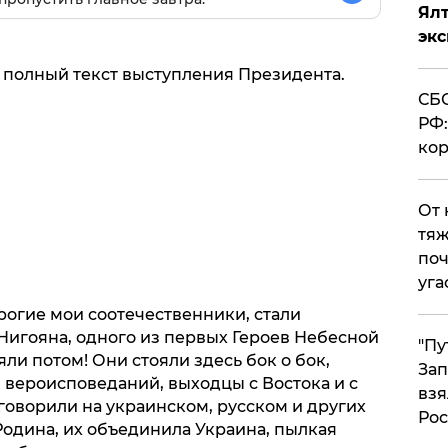
Ял
эк
полный текст выступления Президента.
СБС
РФ:
кор
От 
тяж
поч
уга
рогие мои соотечественники, стали
игояна, одного из первых Героев Небесной
"Пу
ли потом! Они стояли здесь бок о бок,
Зап
 вероисповеданий, выходцы с Востока и с
взя
 говорили на украинском, русском и других
Рос
Родина, их объединила Украина, пылкая