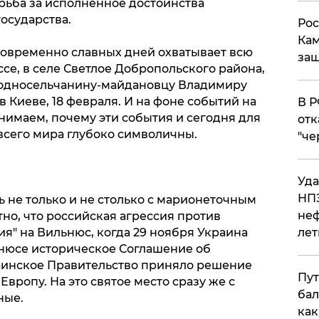
рьба за исполненное достоинства
осударства.
Рос
Кам
новременно славных дней охватывает всю
защ
се, в селе Светлое Добропольского района,
односельчанину-майдановцу Владимиру
в Киеве, 18 февраля. И на фоне событий на
​В 
нимаем, почему эти события и сегодня для
отк
 всего мира глубоко символичны.
"че
Уда
НПЗ
ь не только и не столько с марионеточным
неф
но, что российская агрессия против
ия" на Вильнюс, когда 29 ноября Украина
лет
нюсе историческое Соглашение об
раинское Правительство приняло решение
Пут
вропу. На это святое место сразу же с
бал
ные.
как