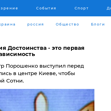
озрение
События
Спорт
Д
краина
россия
Общество
Блоги
я Достоинства - это первая
зависимость
тр Порошенко выступил перед
ись в центре Киеве, чтобы
й Сотни.