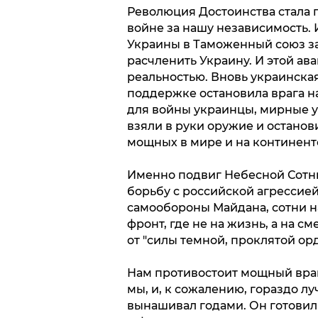
Революция Достоинства стала 
войне за нашу независимость. 
Украины в Таможенный союз за
расчленить Украину. И этой ав
реальностью. Вновь украинска
поддержке остановила врага н
для войны украинцы, мирные у
взяли в руки оружие и остано
мощных в мире и на континент
Именно подвиг Небесной Сотни
борьбу с российской агрессие
самообороны Майдана, сотни н
фронт, где не на жизнь, а на 
от "силы темной, проклятой орд
Нам противостоит мощный враг
мы, и, к сожалению, гораздо л
вынашивал годами. Он готовил