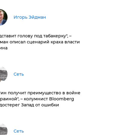
Игорь Эйдман
дставит голову под табакерку", –
ман описал сценарий краха власти
ина
Сеть
тин получит преимущество в войне
краиной", – колумнист Bloomberg
достерег Запад от ошибки
Сеть