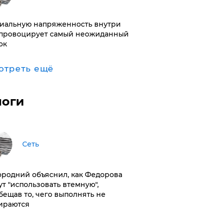
иальную напряженность внутри
провоцирует самый неожиданный
ок
отреть ещё
логи
Сеть
ородний объяснил, как Федорова
ут "использовать втемную",
бещав то, чего выполнять не
ираются