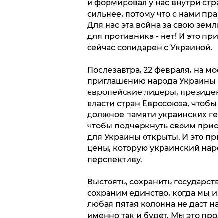
и формировал у нас внутри стр
сильнее, потому что с нами пра
Для нас эта война за свою земл
для противника - нет! И это пр
сейчас солидарен с Украиной.
Послезавтра, 22 февраля, на м
приглашению народа Украины сю
европейские лидеры, президе
власти стран Евросоюза, чтобы
должное памяти украинских геро
чтобы подчеркнуть своим прис
для Украины открыты. И это пр
цены, которую украинский нар
перспективу.
Выстоять, сохранить государст
сохраним единство, когда мы 
любая пятая колонна не даст на
именно так и будет. Мы это пр