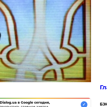
Гл
Dialog.ua в Google сегодня,
​БЭ
✓
пропустить главное завтра.