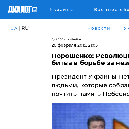
Украина
Военное об
| RU
UA
Новости
У
ДИАЛОГ
УКРАИНА
20 февраля 2015, 21:05
Порошенко: Революци
битва в борьбе за не
Президент Украины Пе
людьми, которые собрал
почтить память Небесно