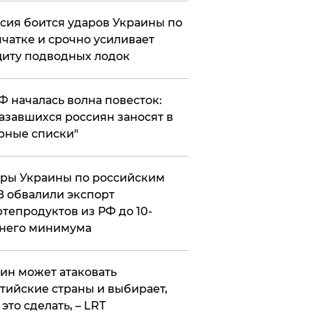
сия боится ударов Украины по
чатке и срочно усиливает
иту подводных лодок
РФ началась волна повесток:
азавшихся россиян заносят в
рные списки"
ры Украины по российским
 обвалили экспорт
тепродуктов из РФ до 10-
него минимума
ин может атаковать
тийские страны и выбирает,
 это сделать, – LRT