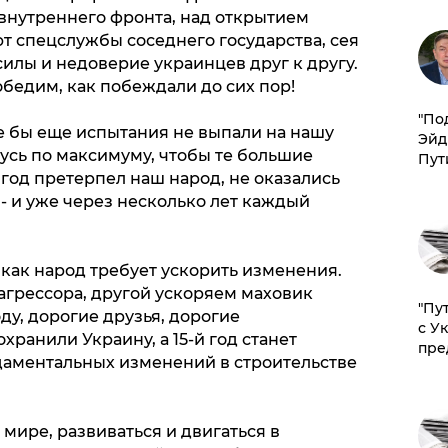
 внутреннего фронта, над открытием
т спецслужбы соседнего государства, сея
силы и недоверие украинцев друг к другу.
бедим, как побеждали до сих пор!
​"По
е бы еще испытания не выпали на нашу
Эйд
усь по максимуму, чтобы те большие
Пут
год претерпел наш народ, не оказались
- и уже через несколько лет каждый
как народ требует ускорить изменения.
агрессора, другой ускоряем маховик
"Пу
ду, дорогие друзья, дорогие
с У
хранили Украину, а 15-й год станет
пре
ментальных изменений в строительстве
 мире, развиваться и двигаться в