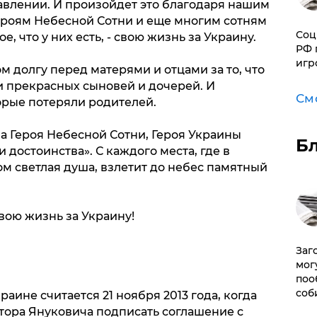
влении. И произойдет это благодаря нашим
Героям Небесной Сотни и еще многим сотням
Соц
, что у них есть, - свою жизнь за Украину.
РФ 
игр
м долгу перед матерями и отцами за то, что
 прекрасных сыновей и дочерей. И
См
орые потеряли родителей.
а Героя Небесной Сотни, Героя Украины
Б
 достоинства». С каждого места, где в
ом светлая душа, взлетит до небес памятный
вою жизнь за Украину!
Заг
мог
поо
соб
раине считается 21 ноября 2013 года, когда
тора Януковича подписать соглашение с