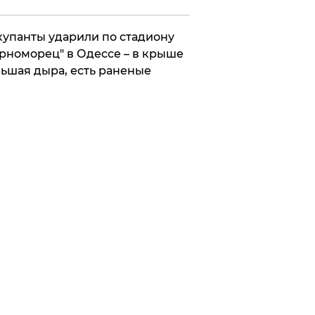
упанты ударили по стадиону
рноморец" в Одессе – в крыше
ьшая дыра, есть раненые