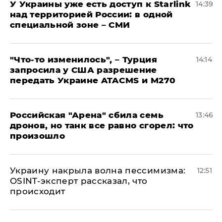
У Украины уже есть доступ к Starlink
14:39
над территорией России: в одной
специальной зоне – СМИ
​"Что-то изменилось", – Турция
14:14
запросила у США разрешение
передать Украине ATACMS и M270
​Российская "Арена" сбила семь
13:46
дронов, но танк все равно сгорел: что
произошло
​Украину накрыла волна пессимизма:
12:51
OSINT-эксперт рассказал, что
происходит