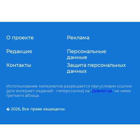
О проекте
Реклама
Редакция
Персональные
данные
Контакты
Защита персональных
данных
Использование материалов разрешается при условии ссылки
(для интернет-изданий - гиперссылки) на "
Диалог.ua
" не ниже
третьего абзаца.
� 2026,
Все права защищены.