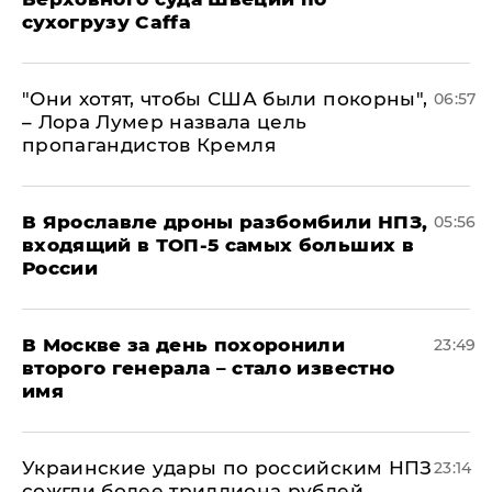
сухогрузу Caffa
"Они хотят, чтобы США были покорны",
06:57
– Лора Лумер назвала цель
пропагандистов Кремля
В Ярославле дроны разбомбили НПЗ,
05:56
входящий в ТОП-5 самых больших в
России
В Москве за день похоронили
23:49
второго генерала – стало известно
имя
Украинские удары по российским НПЗ
23:14
сожгли более триллиона рублей