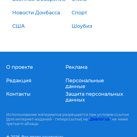
Новости Донбасса
Спорт
США
Шоубиз
О проекте
Реклама
Редакция
Персональные
данные
Контакты
Защита персональных
данных
Использование материалов разрешается при условии ссылки
(для интернет-изданий - гиперссылки) на "
Диалог.ua
" не ниже
третьего абзаца.
� 2026,
Все права защищены.