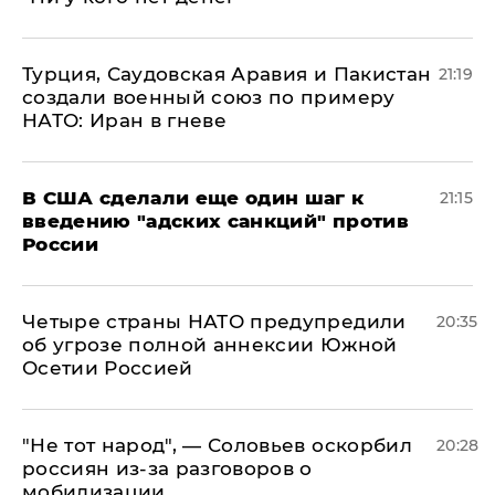
Турция, Саудовская Аравия и Пакистан
21:19
создали военный союз по примеру
НАТО: Иран в гневе
В США сделали еще один шаг к
21:15
введению "адских санкций" против
России
Четыре страны НАТО предупредили
20:35
об угрозе полной аннексии Южной
Осетии Россией
​"Не тот народ", — Соловьев оскорбил
20:28
россиян из-за разговоров о
мобилизации