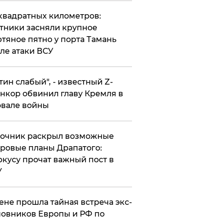
квадратных километров:
тники засняли крупное
тяное пятно у порта Тамань
ле атаки ВСУ
утин слабый", - известный Z-
нкор обвинил главу Кремля в
вале войны
точник раскрыл возможные
ровые планы Драпатого:
кусу прочат важный пост в
У
ене прошла тайная встреча экс-
овников Европы и РФ по