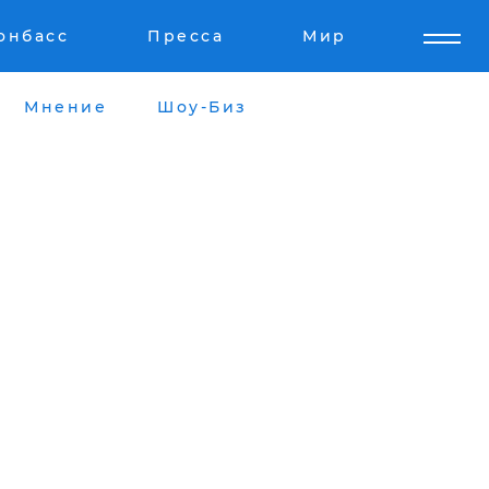
онбасс
Пресса
Мир
Мнение
Шоу-Биз