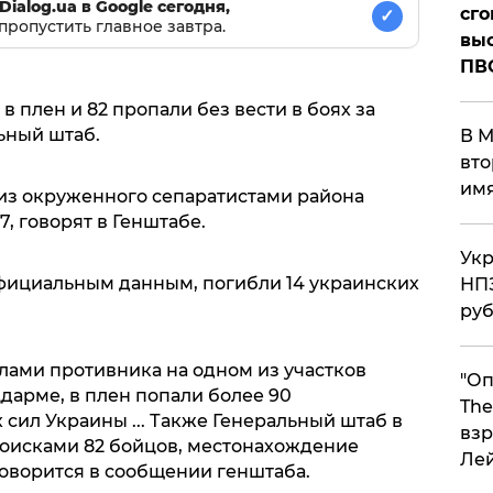
Dialog.ua в Google сегодня,
сго
✓
пропустить главное завтра.
выс
ПВ
 плен и 82 пропали без вести в боях за
ьный штаб.
В М
вто
им
из окруженного сепаратистами района
7, говорят в Генштабе.
Укр
 официальным данным, погибли 14 украинских
НПЗ
ру
лами противника на одном из участков
"Оп
дарме, в плен попали более 90
The
ил Украины ... Также Генеральный штаб в
взр
оисками 82 бойцов, местонахождение
Ле
 говорится в сообщении генштаба.