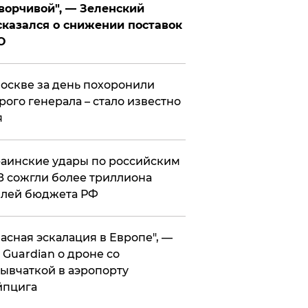
ворчивой", — Зеленский
казался о снижении поставок
О
оскве за день похоронили
рого генерала – стало известно
я
аинские удары по российским
 сожгли более триллиона
блей бюджета РФ
асная эскалация в Европе", —
 Guardian о дроне со
ывчаткой в аэропорту
йпцига