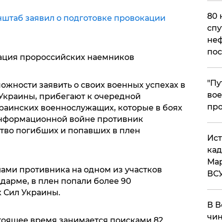
80 
нштаб заявил о подготовке провокации
спу
неф
пос
ация пророссийских наемников
​"П
ожности заявить о своих военных успехах в
вое
Украины, прибегают к очередной
про
раинских военнослужащих, которые в боях
информационной войне противник
тво погибших и попавших в плен
​Ис
кад
Мар
лами противника на одном из участков
ВС
дарме, в плен попали более 90
 Сил Украины.
В В
чин
тоящее время занимается поисками 82