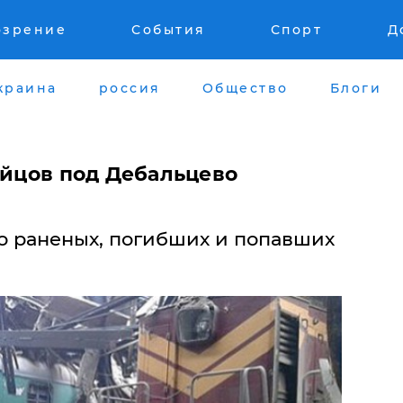
озрение
События
Спорт
Д
краина
россия
Общество
Блоги
ойцов под Дебальцево
 о раненых, погибших и попавших