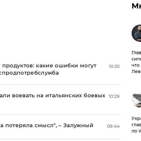
М
Гла
сил
 продуктов: какие ошибки могут
что
10:35
Лев
оспродпотребслужба
али воевать на итальянских боевых
10:29
​Ук
гла
а потеряла смысл", – Залужный
09:44
по 