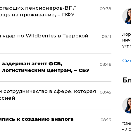
аботающих пенсионеров-ВПЛ
09:38
ощь на проживание, – ПФУ
Лор
удар по Wildberries в Тверской
09:11
нич
угр
См
 задержан агент ФСБ,
08:48
 логистическим центрам, – СБУ
Б
 сотрудничество в сфере, которая
08:45
оссией
ились к созданию аналога
08:16
"Он
– Л