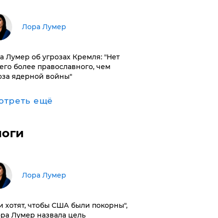
​Лора Лумер
а Лумер об угрозах Кремля: "Нет
его более православного, чем
оза ядерной войны"
отреть ещё
логи
​Лора Лумер
и хотят, чтобы США были покорны",
ора Лумер назвала цель