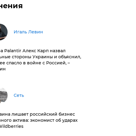
нения
Игаль Левин
ва Palantir Алекс Карп назвал
ьные стороны Украины и объяснил,
 ее спасло в войне с Россией, –
ин
Сеть
раина лишает российский бизнес
вного актива: экономист об ударах
Wildberries