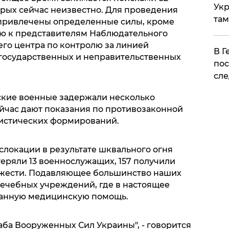
Укр
рых сейчас неизвестно. Для проведения
там
 привлечены определенные силы, кроме
ью к представителям Наблюдательного
го центра по контролю за линией
​В 
 государственных и неправительственных
пос
сле
ские военные задержали несколько
ейчас дают показания по противозаконной
ристических формирований.
слокации в результате шквального огня
еряли 13 военнослужащих, 157 получили
яжести. Подавляющее большинство наших
лечебных учреждений, где в настоящее
ванную медицинскую помощь.
аба Вооруженных Сил Украины", - говорится