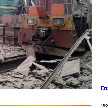
Гл
​"Х