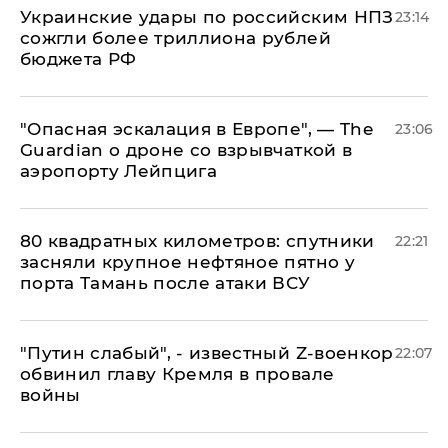
Украинские удары по российским НПЗ
23:14
сожгли более триллиона рублей
бюджета РФ
"Опасная эскалация в Европе", — The
23:06
Guardian о дроне со взрывчаткой в
аэропорту Лейпцига
80 квадратных километров: спутники
22:21
засняли крупное нефтяное пятно у
порта Тамань после атаки ВСУ
​"Путин слабый", - известный Z-военкор
22:07
обвинил главу Кремля в провале
войны