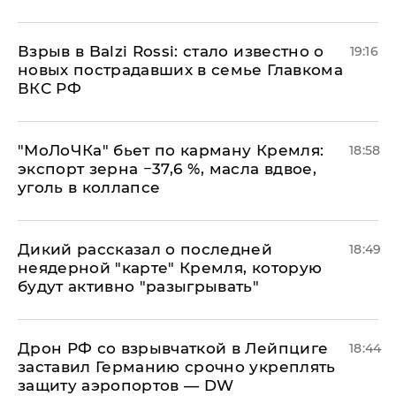
Взрыв в Balzi Rossi: стало известно о
19:16
новых пострадавших в семье Главкома
ВКС РФ
​"МоЛоЧКа" бьет по карману Кремля:
18:58
экспорт зерна −37,6 %, масла вдвое,
уголь в коллапсе
Дикий рассказал о последней
18:49
неядерной "карте" Кремля, которую
будут активно "разыгрывать"
​Дрон РФ со взрывчаткой в Лейпциге
18:44
заставил Германию срочно укреплять
защиту аэропортов — DW