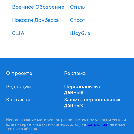
Военное Обозрение
Стиль
Новости Донбасса
Спорт
США
Шоубиз
О проекте
Реклама
Редакция
Персональные
данные
Контакты
Защита персональных
данных
Использование материалов разрешается при условии ссылки
(для интернет-изданий - гиперссылки) на "
Диалог.ua
" не ниже
третьего абзаца.