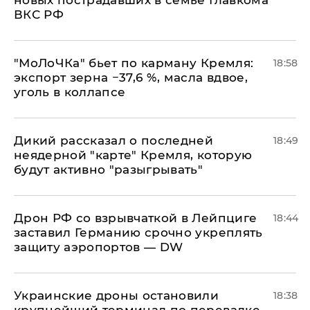
ВКС РФ
​"МоЛоЧКа" бьет по карману Кремля:
18:58
экспорт зерна −37,6 %, масла вдвое,
уголь в коллапсе
Дикий рассказал о последней
18:49
неядерной "карте" Кремля, которую
будут активно "разыгрывать"
​Дрон РФ со взрывчаткой в Лейпциге
18:44
заставил Германию срочно укреплять
защиту аэропортов — DW
Украинские дроны остановили
18:38
крупнейший терминал по перевалке