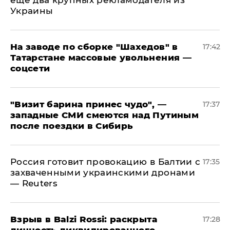
Украины
На заводе по сборке "Шахедов" в
17:42
Татарстане массовые увольнения —
соцсети
"Визит барина принес чудо", —
17:37
западные СМИ смеются над Путиным
после поездки в Сибирь
​Россия готовит провокацию в Балтии с
17:35
захваченными украинскими дронами
— Reuters
​Взрыв в Balzi Rossi: раскрыта
17:28
личность ликвидированного