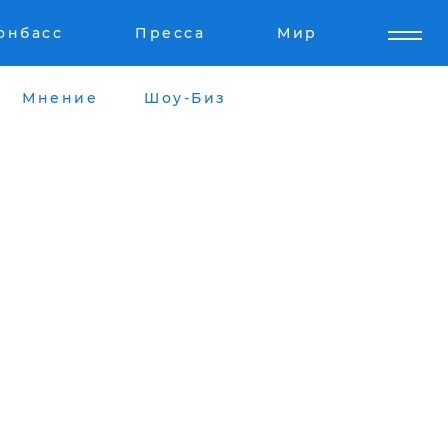
онбасс
Пресса
Мир
Мнение
Шоу-Биз