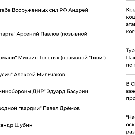
Кре
штаба Вооруженных сил РФ Андрей
кош
ата
ког
Спарта" Арсений Павлов (позывной
Тур
Пак
омали" Михаил Толстых (позывной "Гиви")
по 
Русич" Алексей Мильчаков
В С
вве
минобороны ДНР" Эдуард Басурин
про
родной гвардии" Павел Дрёмов
​"Н
оск
ксандр Шубин
раз