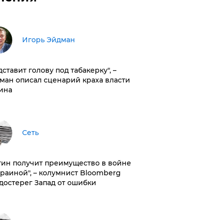
Игорь Эйдман
дставит голову под табакерку", –
ман описал сценарий краха власти
ина
Сеть
тин получит преимущество в войне
краиной", – колумнист Bloomberg
достерег Запад от ошибки