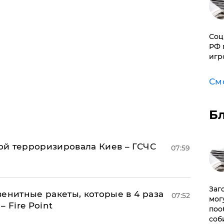
Соц
РФ 
игр
См
Б
й терроризировала Киев – ГСЧС
07:59
Заг
енитные ракеты, которые в 4 раза
07:52
мог
 Fire Point
поо
соб