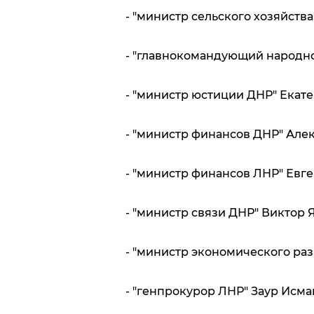
- "министр сельского хозяйств
- "главнокомандующий народн
- "министр юстиции ДНР" Екат
- "министр финансов ДНР" Але
- "министр финансов ЛНР" Евг
- "министр связи ДНР" Виктор 
- "министр экономического ра
- "генпрокурор ЛНР" Заур Исм