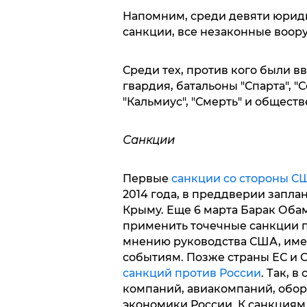
Напомним, среди девяти юриди
санкции, все незаконные воо
Среди тех, против кого были в
гвардия, батальоны "Спарта", "Со
"Кальмиус", "Смерть" и общест
Санкции
Первые
санкции со стороны С
2014 года, в преддверии запла
Крыму. Еще 6 марта Барак Обам
применить точечные санкции п
мнению руководства США, име
событиям. Позже страны ЕС и
санкций против России
. Так, 
компаний, авиакомпаний, обор
экономики России. К санкциям