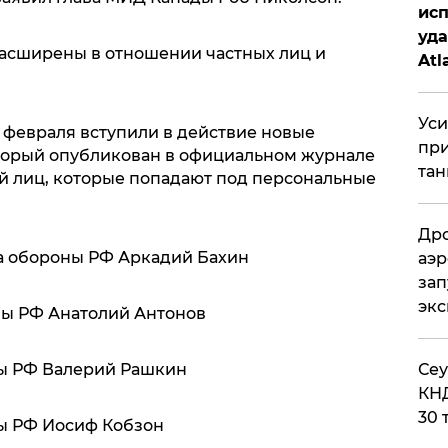
исп
уда
 расширены в отношении частных лиц и
Atl
би
Уси
16 февраля вступили в действие новые
при
который опубликован в официальном журнале
тан
й лиц, которые попадают под персональные
Дро
а обороны РФ Аркадий Бахин
аэр
зап
эк
ны РФ Анатолий Антонов
​Се
мы РФ Валерий Рашкин
КНД
30 
мы РФ Иосиф Кобзон