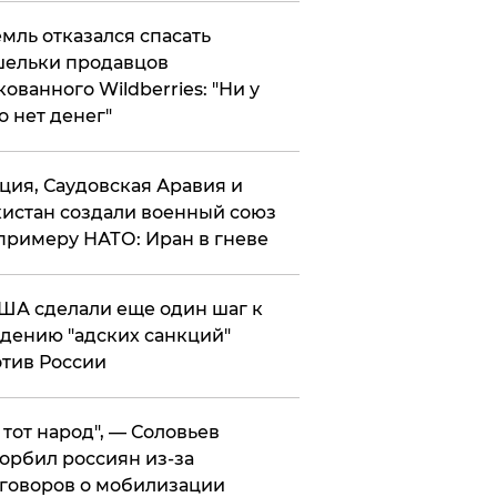
мль отказался спасать
ельки продавцов
кованного Wildberries: "Ни у
о нет денег"
ция, Саудовская Аравия и
истан создали военный союз
примеру НАТО: Иран в гневе
ША сделали еще один шаг к
дению "адских санкций"
тив России
е тот народ", — Соловьев
орбил россиян из-за
говоров о мобилизации