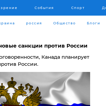
озрение
События
Спорт
Д
краина
россия
Общество
Блоги
 новые санкции против России
оговоренности, Канада планирует
против России.