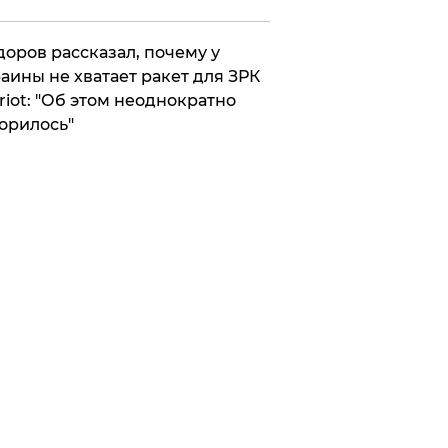
оров рассказал, почему у
аины не хватает ракет для ЗРК
riot: "Об этом неоднократно
орилось"