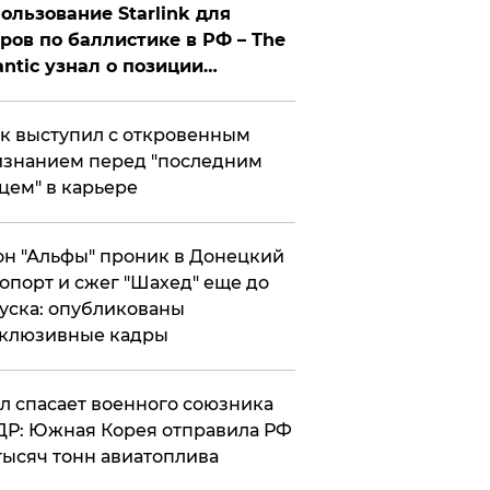
ользование Starlink для
ров по баллистике в РФ – The
antic узнал о позиции
знесмена
к выступил с откровенным
знанием перед "последним
цем" в карьере
н "Альфы" проник в Донецкий
опорт и сжег "Шахед" еще до
уска: опубликованы
склюзивные кадры
ул спасает военного союзника
Р: Южная Корея отправила РФ
тысяч тонн авиатоплива