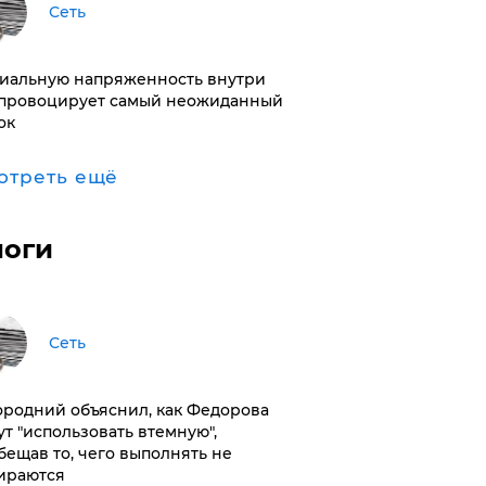
Сеть
иальную напряженность внутри
провоцирует самый неожиданный
ок
отреть ещё
логи
Сеть
ородний объяснил, как Федорова
ут "использовать втемную",
бещав то, чего выполнять не
ираются