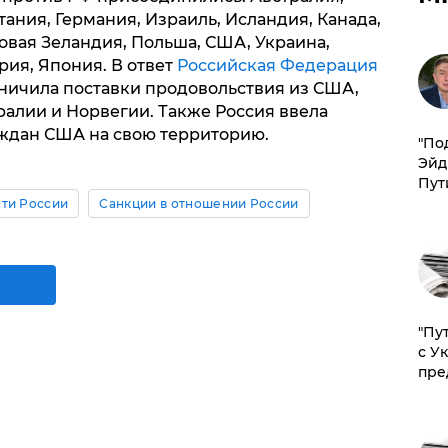
ания, Германия, Израиль, Исландия, Канада,
овая Зеландия, Польша, США, Украина,
ия, Япония. В ответ
Российская Федерация
ничила поставки продовольствия из США,
ралии и Норвегии. Также Россия ввела
аждан США на свою территорию.
​"По
Эйд
Пут
ти России
Санкции в отношении России
"Пу
с У
пре