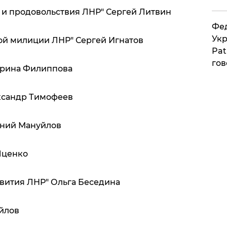
а и продовольствия ЛНР" Сергей Литвин
Фед
Укр
ой милиции ЛНР" Сергей Игнатов
Pat
гов
ерина Филиппова
ксандр Тимофеев
ений Мануйлов
Яценко
звития ЛНР" Ольга Беседина
айлов