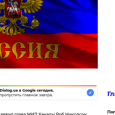
Dialog.ua в Google сегодня,
Гл
✓
пропустить главное завтра.
Поп
заявил глава МИД Канады Роб Николсон.