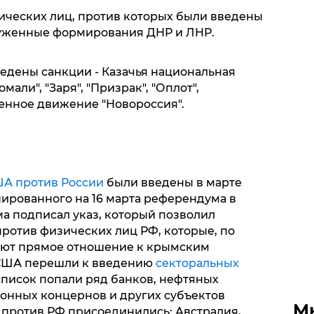
ческих лиц, против которых были введены
руженные формирования ДНР и ЛНР.
ведены санкции - Казачья национальная
мали", "Заря", "Призрак", "Оплот",
венное движение "Новороссия".
ША против России
были введены в марте
нированного на 16 марта референдума в
а подписал указ, который позволил
ротив физических лиц РФ, которые, по
ют прямое отношение к крымским
 США перешли к введению
секторальных
в список попали ряд банков, нефтяных
онных концернов и других субъектов
М
 против РФ присоединились: Австралия,