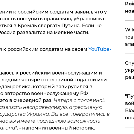
Poi
нов
нии к российским солдатам заявил, что у
ность поступить правильно, убравшись с
ться в Кремль свергать Путина. Если не
​Wi
 Россия развалится на мелкие части.
тов
ата
 к российским солдатам на своем
YouTube-
Спу
укр
ащаюсь к российским военнослужащим и
ре
оследние четыре с половиной года три или
ледам ролика, который завирусился в
го авторство военнослужащему РФ
"Пу
это в очередной раз.
Четыре с половиной
вой
развязать несправедливую, агрессивную
Blo
сударства Украина. Вы все превратились в
ош
йчас вы имеете последнюю возможность
лагана
", - напомнил военный историк.