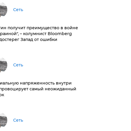
Сеть
тин получит преимущество в войне
краиной", – колумнист Bloomberg
достерег Запад от ошибки
Сеть
иальную напряженность внутри
провоцирует самый неожиданный
ок
Сеть