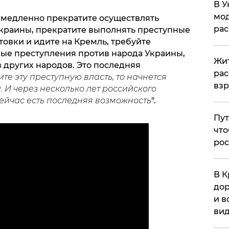
В У
мод
Немедленно прекратите осуществлять
ра
краины, прекратите выполнять преступные
овки и идите на Кремль, требуйте
ные преступления против народа Украины,
Жит
 других народов. Это последняя
рас
ите эту преступную власть, то начнется
вз
И через несколько лет российского
Сейчас есть последняя возможность
".
Пут
что
рос
В К
дор
и в
вид