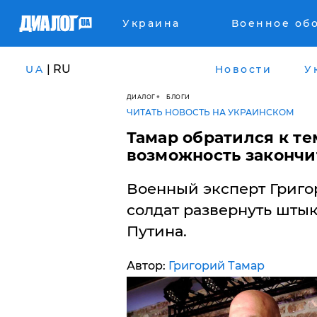
Украина
Военное об
| RU
UA
Новости
У
ДИАЛОГ
БЛОГИ
ЧИТАТЬ НОВОСТЬ НА УКРАИНСКОМ
Тамар обратился к те
возможность закончи
Военный эксперт Григо
солдат развернуть штык
Путина.
Автор:
Григорий Тамар