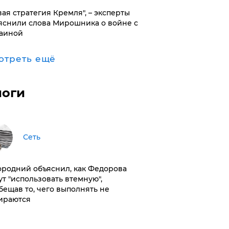
вая стратегия Кремля", – эксперты
яснили слова Мирошника о войне с
аиной
отреть ещё
логи
Сеть
ородний объяснил, как Федорова
ут "использовать втемную",
бещав то, чего выполнять не
ираются