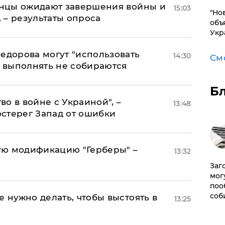
аинцы ожидают завершения войны и
15:03
"Но
, – результаты опроса
объ
Укр
едорова могут "использовать
14:30
См
о выполнять не собираются
Б
о в войне с Украиной", –
13:48
стерег Запад от ошибки
ую модификацию "Герберы" –
13:32
Заг
мог
поо
соб
е нужно делать, чтобы выстоять в
13:25