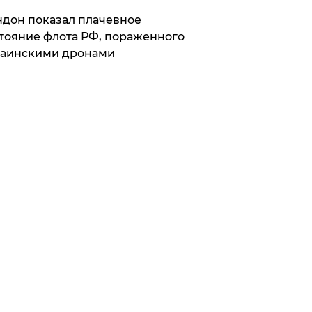
дон показал плачевное
тояние флота РФ, пораженного
раинскими дронами