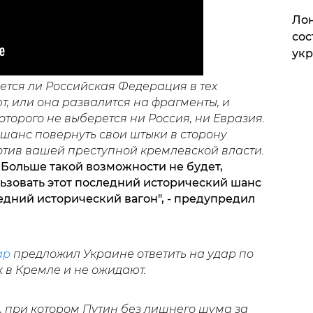
Лон
сос
ук
нется ли Российская Федерация в тех
т, или она развалится на фрагменты, и
оторого не выберется ни Россия, ни Евразия.
 шанс повернуть свои штыки в сторону
отив вашей преступной кремлевской власти.
 Больше такой возможности не будет,
льзовать этот последний исторический шанс
ледний исторический вагон", - предупредил
ар
предложил Украине ответить на удар по
к в Кремле и не ожидают.
 при котором Путин без лишнего шума за