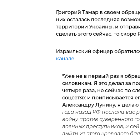
Григорий Тамар в своем обраще
них осталась последняя возмож
территории Украины, и отправи
сделать этого сейчас, то скоро
Израильский офицер обратился
канале
.
"Уже не в первый раз я обр
силовикам. Я это делал за п
четыре раза, но сейчас по с
соцсетях и приписывается е
Александру Лунину, я делаю 
года назад РФ послала вас 
войну против суверенного го
военных преступников, и се
выйти из этого кровавого ба