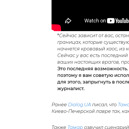
"
Сейчас зависит от вас, оста
границах, которые существую
начнется кровавый хаос, из к
Сейчас у вас есть последний
ваших настоящих врагов, пр
Это последняя возможность.
поэтому я вам советую испо
для этого, запрыгнуть в пос
журналист.
Ранее
Dialog.UA
писал, что
Там
Киево-Печерской лавре так, ка
Также
Тамар
озвучил сценарий,