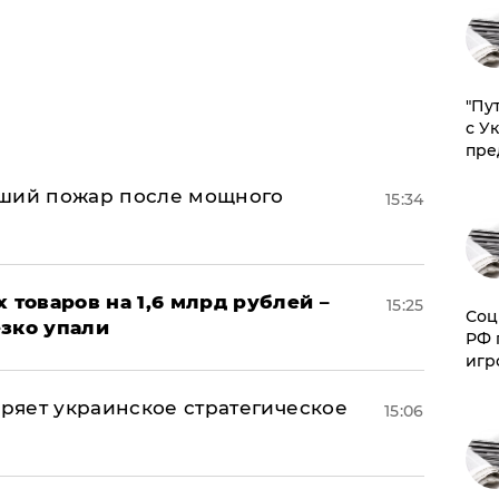
"Пу
с У
пре
йший пожар после мощного
15:34
х товаров на 1,6 млрд рублей –
15:25
Соц
езко упали
РФ 
игр
оряет украинское стратегическое
15:06