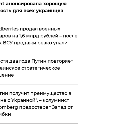
nt анонсировала хорошую
ость для всех украинцев
ldberries продал военных
аров на 1,6 млрд рублей – после
к ВСУ продажи резко упали
стя два года Путин повторяет
аинское стратегическое
шение
тин получит преимущество в
не с Украиной", – колумнист
omberg предостерег Запад от
ибки