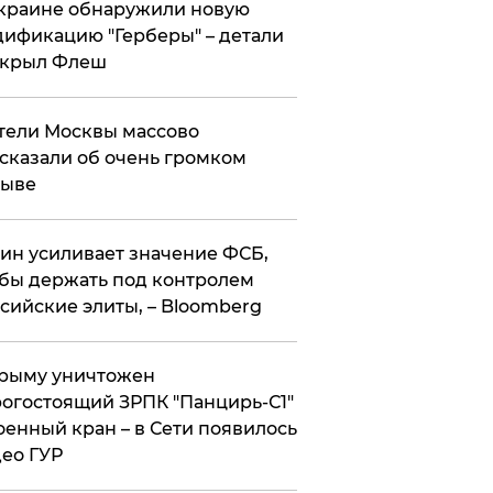
краине обнаружили новую
ификацию "Герберы" – детали
скрыл Флеш
ели Москвы массово
сказали об очень громком
рыве
ин усиливает значение ФСБ,
бы держать под контролем
сийские элиты, – Bloomberg
рыму уничтожен
огостоящий ЗРПК "Панцирь-С1"
оенный кран – в Сети появилось
ео ГУР