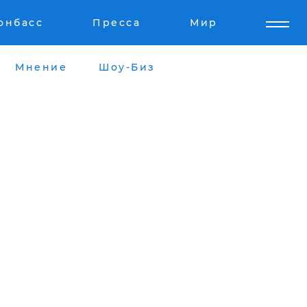
онбасс
Пресса
Мир
Мнение
Шоу-Биз