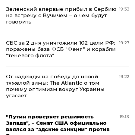
Зеленский впервые прибыл в Сербию
19:33
на встречу с Вучичем – о чем будут
говорить
СБС за 2 дня уничтожили 102 цели РФ:
19:27
поражены база ФСБ "Феня" и корабли
"теневого флота"
От надежды на победу до новой
19:22
тяжелой зимы: The Atlantic о том,
почему оптимизм вокруг Украины
угасает
"Путин проверяет решимость
19:13
Запада", – Сенат США официально
взялся за "адские санкции" против