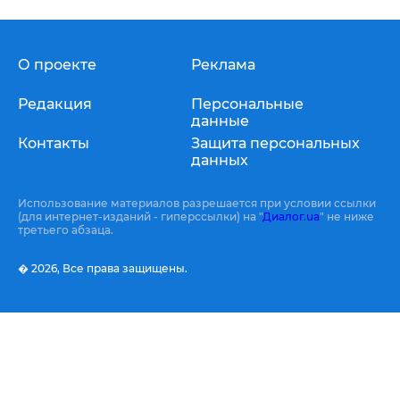
О проекте
Реклама
Редакция
Персональные
данные
Контакты
Защита персональных
данных
Использование материалов разрешается при условии ссылки
(для интернет-изданий - гиперссылки) на "
Диалог.ua
" не ниже
третьего абзаца.
� 2026,
Все права защищены.