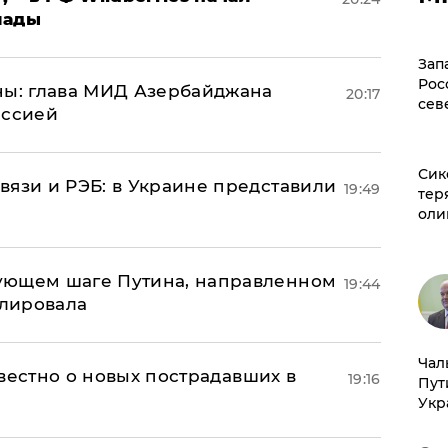
лады
Зап
Рос
ны: глава МИД Азербайджана
20:17
сев
иссией
Сик
вязи и РЭБ: в Украине представили
19:49
тер
оли
ующем шаге Путина, направленном
19:44
улировала
Чал
известно о новых пострадавших в
19:16
Пут
Укр