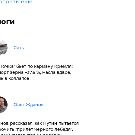
отреть ещё
логи
Сеть
оЛоЧКа" бьет по карману Кремля:
орт зерна −37,6 %, масла вдвое,
ль в коллапсе
Олег Жданов
нов рассказал, как Путин пытается
рочить "прилет черного лебедя",