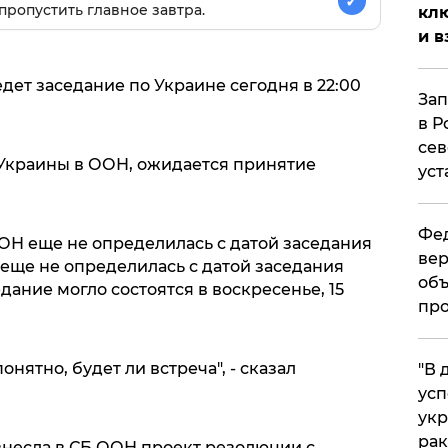
✓
пропустить главное завтра.
клю
и в
ет заседание по Украине сегодня в 22:00
Зап
в Р
сев
Украины в ООН, ожидается принятие
уст
Фед
ОН еще не определилась с датой заседания
вер
еще не определилась с датой заседания
объ
дание могло состоятся в воскресенье, 15
про
онятно, будет ли встреча", - сказал
​"В
усп
укр
рак
внесла в СБ ООН проект резолюции с