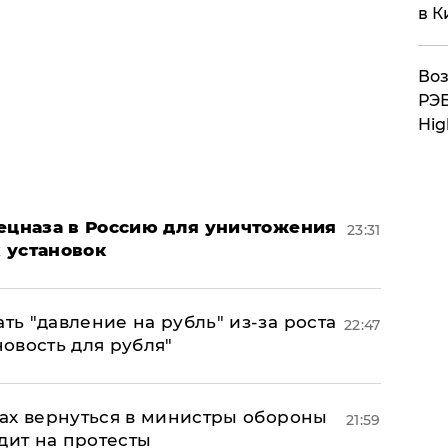
в К
Воз
РЭБ
Hig
пецназа в Россию для уничтожения
23:31
 установок
ь "давление на рубль" из-за роста
22:47
новость для рубля"
ах вернуться в министры обороны
21:59
дит на протесты