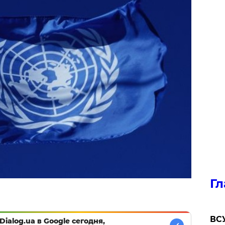
Гл
ВСУ
Dialog.ua в Google сегодня,