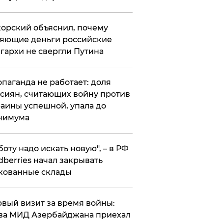
орский объяснил, почему
яющие деньги российские
гархи не свергли Путина
опаганда не работает: доля
сиян, считающих войну против
аины успешной, упала до
нимума
боту надо искать новую", – в РФ
dberries начал закрывать
кованные склады
вый визит за время войны:
ва МИД Азербайджана приехал