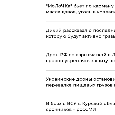
​"МоЛоЧКа" бьет по карману 
масла вдвое, уголь в коллап
Дикий рассказал о последн
которую будут активно "раз
​Дрон РФ со взрывчаткой в
срочно укреплять защиту а
Украинские дроны останов
перевалке пищевых грузов 
В боях с ВСУ в Курской обл
срочников - росСМИ