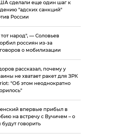
ША сделали еще один шаг к
дению "адских санкций"
тив России
е тот народ", — Соловьев
орбил россиян из-за
говоров о мобилизации
оров рассказал, почему у
аины не хватает ракет для ЗРК
riot: "Об этом неоднократно
орилось"
енский впервые прибыл в
бию на встречу с Вучичем – о
 будут говорить