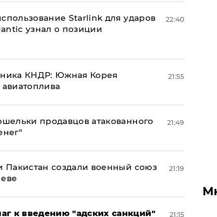
спользование Starlink для ударов
22:40
lantic узнал о позиции
юзника КНДР: Южная Корея
21:55
н авиатоплива
кошельки продавцов атакованного
21:49
енег"
 и Пакистан создали военный союз
21:19
неве
М
аг к введению "адских санкций"
21:15