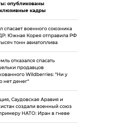
ты: опубликованы
склюзивные кадры
ул спасает военного союзника
Р: Южная Корея отправила РФ
тысяч тонн авиатоплива
мль отказался спасать
ельки продавцов
кованного Wildberries: "Ни у
о нет денег"
ция, Саудовская Аравия и
истан создали военный союз
примеру НАТО: Иран в гневе