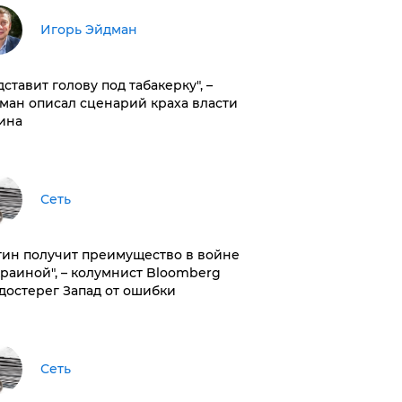
Игорь Эйдман
дставит голову под табакерку", –
ман описал сценарий краха власти
ина
Сеть
тин получит преимущество в войне
краиной", – колумнист Bloomberg
достерег Запад от ошибки
Сеть