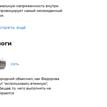
иальную напряженность внутри
провоцирует самый неожиданный
ок
отреть ещё
логи
Сеть
ородний объяснил, как Федорова
ут "использовать втемную",
бещав то, чего выполнять не
ираются