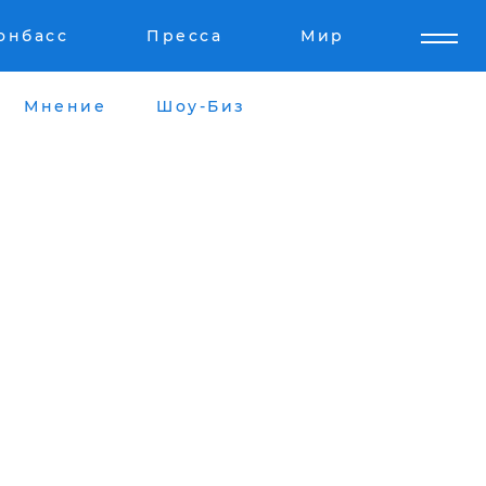
онбасс
Пресса
Мир
Мнение
Шоу-Биз