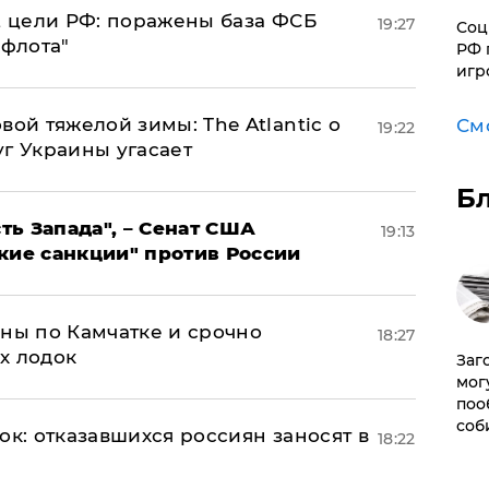
2 цели РФ: поражены база ФСБ
19:27
Соц
 флота"
РФ 
игр
вой тяжелой зимы: The Atlantic о
См
19:22
г Украины угасает
Б
ь Запада", – Сенат США
19:13
кие санкции" против России
ины по Камчатке и срочно
18:27
х лодок
Заг
мог
поо
соб
ок: отказавшихся россиян заносят в
18:22