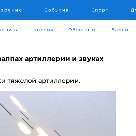
озрение
События
Спорт
Д
краина
россия
Общество
Блоги
залпах артиллерии и звуках
и тяжелой артиллерии.