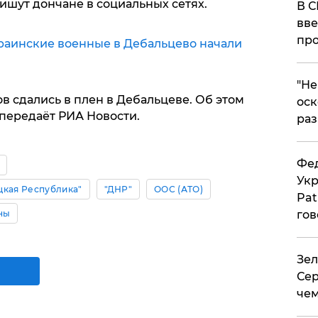
пишут дончане в социальных сетях.
В С
вве
про
раинские военные в Дебальцево начали
​"Н
в сдались в плен в Дебальцеве. Об этом
оск
передаёт РИА Новости.
раз
Фед
Укр
цкая Республика"
"ДНР"
ООС (АТО)
Pat
ны
гов
Зел
Сер
чем