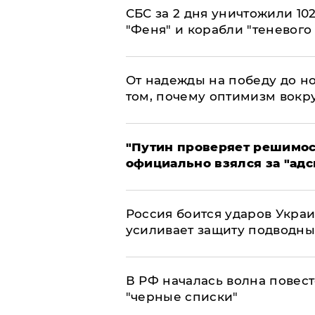
СБС за 2 дня уничтожили 10
"Феня" и корабли "теневого
От надежды на победу до но
том, почему оптимизм вокру
"Путин проверяет решимост
официально взялся за "адс
Россия боится ударов Укра
усиливает защиту подводны
​В РФ началась волна повест
"черные списки"