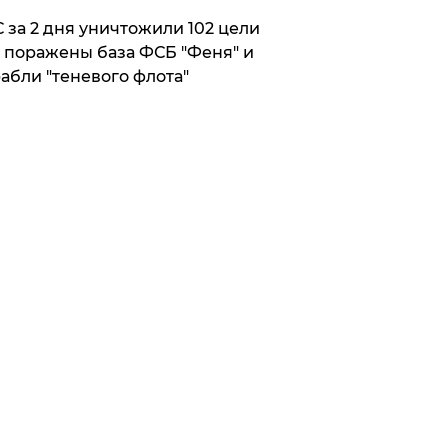
 за 2 дня уничтожили 102 цели
 поражены база ФСБ "Феня" и
абли "теневого флота"