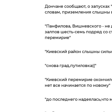
Дончане сообщают, о запусках "
словам, приземления слышны в
"Панфилова, Вишневского - не д
залпов шесть-семь подряд со ст
перемирие"
"Киевский район слышны силь
"снова град,путиловка(("
"Киевский перемирие окончилос
нет все начинается по новому"
"до последнего надеялась,что 