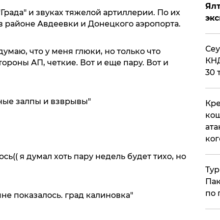
Ял
Града" и звуках тяжелой артиллерии. По их
эк
 районе Авдеевки и Донецкого аэропорта.
​Се
умаю, что у меня глюки, но только что
КНД
ороны АП, четкие. Вот и еще пару. Вот и
30 
ные залпы и взврывы"
Кре
кош
ата
ког
ь(( я думал хоть пару недель будет тихо, но
Тур
Пак
по 
мне показалось. град калиновка"