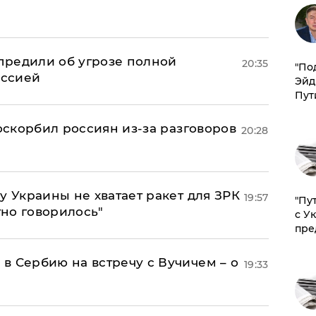
предили об угрозе полной
20:35
​"По
оссией
Эйд
Пут
 оскорбил россиян из-за разговоров
20:28
у Украины не хватает ракет для ЗРК
19:57
"Пу
тно говорилось"
с У
пре
в Сербию на встречу с Вучичем – о
19:33