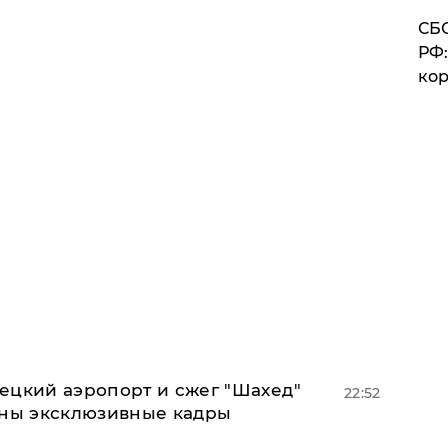
СБС
РФ:
кор
ецкий аэропорт и сжег "Шахед"
22:52
аны эксклюзивные кадры