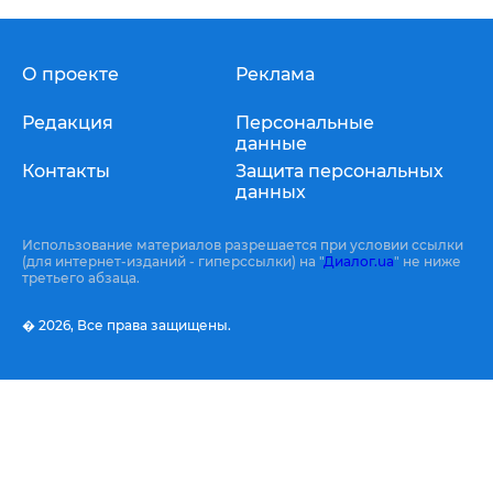
О проекте
Реклама
Редакция
Персональные
данные
Контакты
Защита персональных
данных
Использование материалов разрешается при условии ссылки
(для интернет-изданий - гиперссылки) на "
Диалог.ua
" не ниже
третьего абзаца.
� 2026,
Все права защищены.