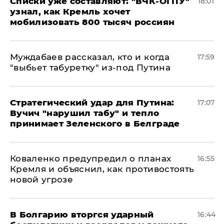
Списки уже составляют: "ВЧК-ОГПУ"
18:01
узнал, как Кремль хочет
мобилизовать 800 тысяч россиян
Муждабаев рассказал, кто и когда
17:59
"выбьет табуретку" из-под Путина
Стратегический удар для Путина:
17:07
Вучич "нарушил табу" и тепло
принимает Зеленского в Белграде
Коваленко предупредил о планах
16:55
Кремля и объяснил, как противостоять
новой угрозе
В Болгарию вторгся ударный
16:44