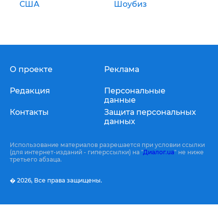
США
Шоубиз
О проекте
Реклама
Редакция
Персональные
данные
Контакты
Защита персональных
данных
Использование материалов разрешается при условии ссылки
(для интернет-изданий - гиперссылки) на "
Диалог.ua
" не ниже
третьего абзаца.
� 2026,
Все права защищены.