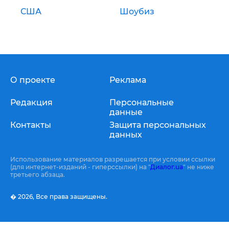
США
Шоубиз
О проекте
Реклама
Редакция
Персональные
данные
Контакты
Защита персональных
данных
Использование материалов разрешается при условии ссылки
(для интернет-изданий - гиперссылки) на "
Диалог.ua
" не ниже
третьего абзаца.
� 2026,
Все права защищены.