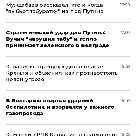
Муждабаев рассказал, кто и когда
17:59
"выбьет табуретку" из-под Путина
Стратегический удар для Путина:
17:07
Вучич "нарушил табу" и тепло
принимает Зеленского в Белграде
Коваленко предупредил о планах
16:55
Кремля и объяснил, как противостоять
новой угрозе
В Болгарию вторгся ударный
16:44
беспилотник и взорвался у важного
газопровода
Командир РДК Капустин раскрыл один
16:05