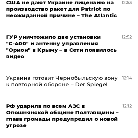
США не дают Украине лицензию на
12:53
производство ракет для Patriot по
неожиданной причине – The Atlantic
ГУР уничтожило две установки
12:52
"С‑400" и антенну управления
"Орион" в Крыму – в Сети появилось
видео
Украина готовит Чернобыльскую зону
12:14
к повторной обороне – Der Spiegel
РФ ударила по всем АЗС в
12:12
Опошнянской общине Полтавщины –
глава громады предупредил о новой
угрозе