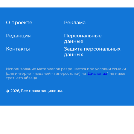
О проекте
Реклама
Редакция
Персональные
данные
Контакты
Защита персональных
данных
Использование материалов разрешается при условии ссылки
(для интернет-изданий - гиперссылки) на "
Диалог.ua
" не ниже
третьего абзаца.
� 2026,
Все права защищены.