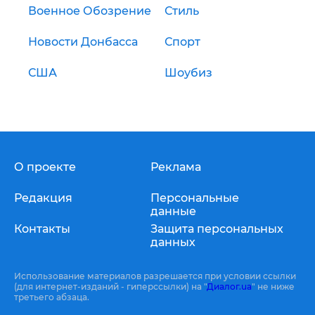
Военное Обозрение
Стиль
Новости Донбасса
Спорт
США
Шоубиз
О проекте
Реклама
Редакция
Персональные
данные
Контакты
Защита персональных
данных
Использование материалов разрешается при условии ссылки
(для интернет-изданий - гиперссылки) на "
Диалог.ua
" не ниже
третьего абзаца.