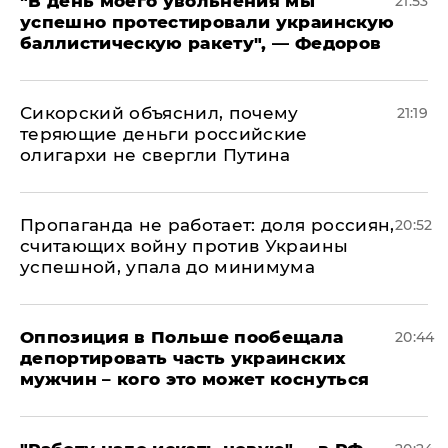
​"В день моего увольнения мы
21:53
успешно протестировали украинскую
баллистическую ракету", — Федоров
Сикорский объяснил, почему
21:19
теряющие деньги российские
олигархи не свергли Путина
​Пропаганда не работает: доля россиян,
20:52
считающих войну против Украины
успешной, упала до минимума
Оппозиция в Польше пообещала
20:44
депортировать часть украинских
мужчин – кого это может коснуться