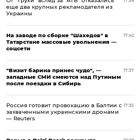
От "Трухи" вслед за "АТБ" отказались
17:59
еще два крупных рекламодателя из
Украины
На заводе по сборке "Шахедов" в
17:42
Татарстане массовые увольнения —
соцсети
"Визит барина принес чудо", —
17:37
западные СМИ смеются над Путиным
после поездки в Сибирь
​Россия готовит провокацию в Балтии с
17:35
захваченными украинскими дронами
— Reuters