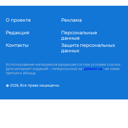
О проекте
Реклама
Редакция
Персональные
данные
Контакты
Защита персональных
данных
Использование материалов разрешается при условии ссылки
(для интернет-изданий - гиперссылки) на "
Диалог.ua
" не ниже
третьего абзаца.
� 2026,
Все права защищены.