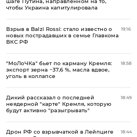
шаге Путина, направленном на то,
чтобы Украина капитулировала
Взрыв в Balzi Rossi: стало известно о
19:16
новых пострадавших в семье Главкома
ВКС РФ
​"МоЛоЧКа" бьет по карману Кремля:
18:58
экспорт зерна −37,6 %, масла вдвое,
уголь в коллапсе
Дикий рассказал о последней
18:49
неядерной "карте" Кремля, которую
будут активно "разыгрывать"
​Дрон РФ со взрывчаткой в Лейпциге
18:44