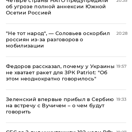
Четыре страны НАТО предупредили
20:35
об угрозе полной аннексии Южной
Осетии Россией
​"Не тот народ", — Соловьев оскорбил
20:28
россиян из-за разговоров о
мобилизации
Федоров рассказал, почему у Украины
19:57
не хватает ракет для ЗРК Patriot: "Об
этом неоднократно говорилось"
Зеленский впервые прибыл в Сербию
19:33
на встречу с Вучичем – о чем будут
говорить