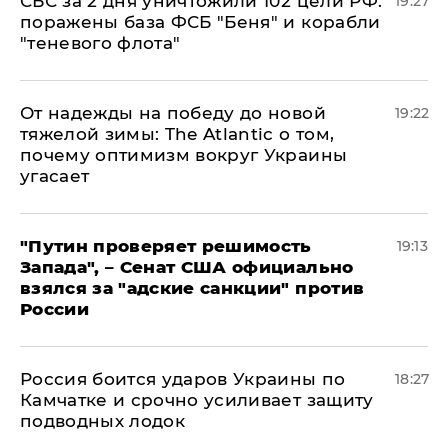
СБС за 2 дня уничтожили 102 цели РФ:
19:27
поражены база ФСБ "Беня" и корабли
"теневого флота"
От надежды на победу до новой
19:22
тяжелой зимы: The Atlantic о том,
почему оптимизм вокруг Украины
угасает
"Путин проверяет решимость
19:13
Запада", – Сенат США официально
взялся за "адские санкции" против
России
Россия боится ударов Украины по
18:27
Камчатке и срочно усиливает защиту
подводных лодок