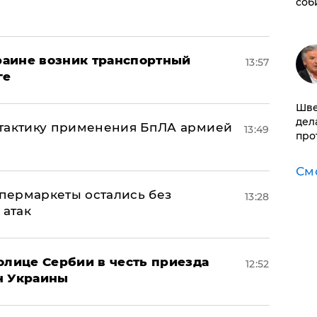
соб
краине возник транспортный
13:57
ге
Шве
дел
 тактику применения БпЛА армией
13:49
про
См
пермаркеты остались без
13:28
 атак
олице Сербии в честь приезда
12:52
н Украины