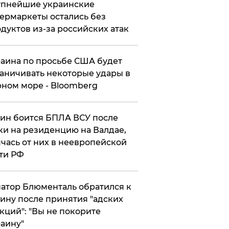
упнейшие украинские
ермаркеты остались без
дуктов из-за российских атак
аина по просьбе США будет
аничивать некоторые удары в
ном море - Bloomberg
ин боится БПЛА ВСУ после
ки на резиденцию на Валдае,
чась от них в неевропейской
ти РФ
атор Блюменталь обратился к
ину после принятия "адских
кций": "Вы не покорите
аину"