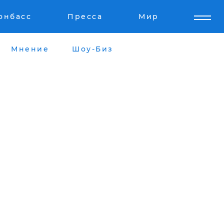
онбасс
Пресса
Мир
Мнение
Шоу-Биз