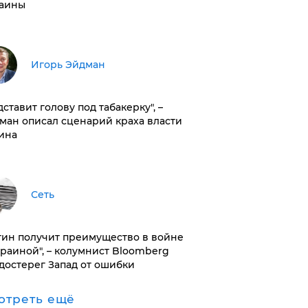
аины
Игорь Эйдман
дставит голову под табакерку", –
ман описал сценарий краха власти
ина
Сеть
тин получит преимущество в войне
краиной", – колумнист Bloomberg
достерег Запад от ошибки
отреть ещё