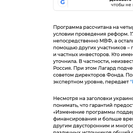
G
чтобы не 
Программа рассчитана на четыр
условии проведения реформ. 17
непосредственно МВФ, а остал
помощью других участников – 
и частных инвесторов. Кто име
уточнила. В частности, неизвес
Россия. При этом Лагард подч
советом директоров Фонда. Пок
экспертном уровне, передает
"
Несмотря на заголовки украин
понимать, что гарантий предос
«Изменение программы подде
финансирования и больше вре
другим двусторонним и много
различных источников общий о