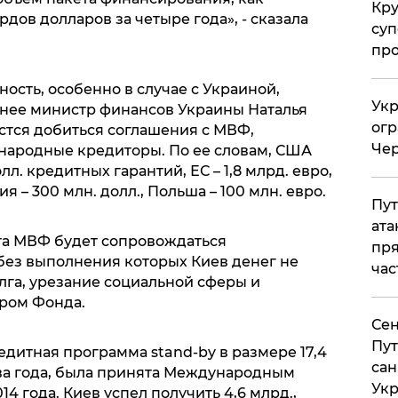
Кр
дов долларов за четыре года», - сказала
суп
про
ность, особенно в случае с Украиной,
Укр
Ранее министр финансов Украины Наталья
огр
астся добиться соглашения с МВФ,
Чер
народные кредиторы. По ее словам, США
л. кредитных гарантий, ЕС – 1,8 млрд. евро,
я – 300 млн. долл., Польша – 100 млн. евро.
Пут
ата
та МВФ будет сопровождаться
пря
ез выполнения которых Киев денег не
час
лга, урезание социальной сферы и
ром Фонда.
Сен
Пут
дитная программа stand-by в размере 17,4
сан
два года, была принята Международным
Укр
4 года. Киев успел получить 4,6 млрд.,