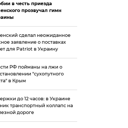
бии в честь приезда
енского прозвучал гимн
раины
енский сделал неожиданное
ное заявление о поставках
ет для Patriot в Украину
сти РФ пойманы на лжи о
становлении "сухопутного
та" в Крым
ержки до 12 часов: в Украине
ник транспортный коллапс на
езной дороге