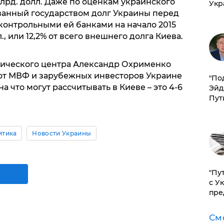
млрд. долл. Даже по оценкам украинского
Укр
ванный государством долг Украины перед
онтрольными ей банками на начало 2015
., или 12,2% от всего внешнего долга Киева.
тического центра Александр Охрименко
в от МВФ и зарубежных инвесторов Украине
​"По
а что могут рассчитывать в Киеве – это 4-6
Эйд
Пут
итика
Новости Украины
"Пу
с У
пре
См