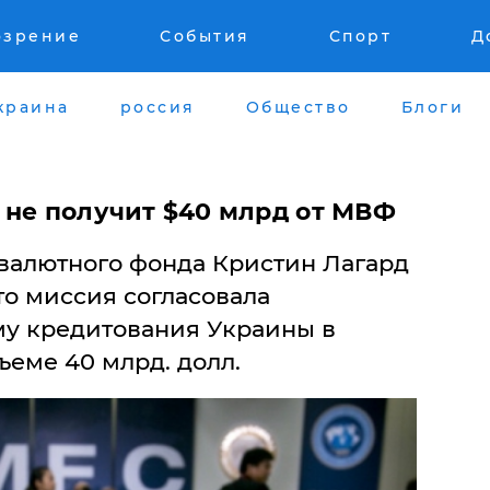
озрение
События
Спорт
Д
краина
россия
Общество
Блоги
 не получит $40 млрд от МВФ
 валютного фонда Кристин Лагард
то миссия согласовала
у кредитования Украины в
еме 40 млрд. долл.