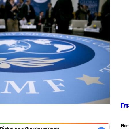
Гл
Ист
Dialog.ua в Google сегодня,