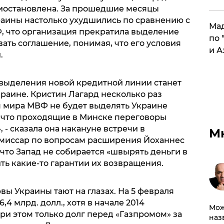
иостановлена. За прошедшие месяцы
аины настолько ухудшились по сравнению с
Мад
Ф, что организация прекратила выделение
по 
ать соглашение, понимая, что его условия
и А
.
выделения новой кредитной линии станет
раине. Кристин Лагард несколько раз
я мира МВФ не будет выделять Украине
, что проходящие в Минске переговоры
 - сказала она накануне встречи в
М
миссар по вопросам расширения Йоханнес
что Запад не собирается «швырять деньги в
ть какие-то гарантии их возвращения.
ы Украины тают на глазах. На 5 февраля
6,4 млрд. долл., хотя в начале 2014
Мож
При этом только долг перед «Газпромом» за
наз