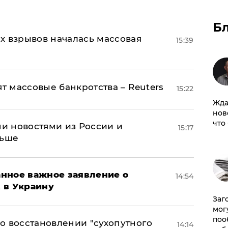
Б
х взрывов началась массовая
15:39
ят массовые банкротства – Reuters
15:22
Жда
нов
что
и новостями из России и
15:17
льше
нное важное заявление о
14:54
t в Украину
Заг
мог
поо
о восстановлении "сухопутного
14:14