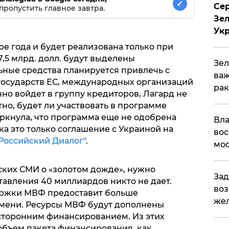
✓
Сер
пропустить главное завтра.
Зел
Ук
е года и будет реализована только при
,5 млрд. долл. будут выделены
Зел
ьные средства планируется привлечь с
важ
государств ЕС, международных организаций
рак
нно войдет в группу кредиторов, Лагард не
тно, будет ли участвовать в программе
еркнула, что программа еще не одобрена
Вла
а это только соглашение с Украиной на
вос
Российский Диалог"
.
мос
ских СМИ о «золотом дожде», нужно
Зад
тавления 40 миллиардов никто не дает.
воз
ржки МВФ предоставит больше
жел
мени. Ресурсы МВФ будут дополнены
сторонним финансированием. Из этих
бъем пакета финансирования, как