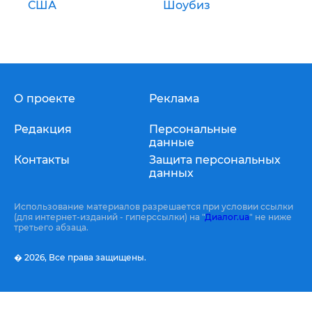
США
Шоубиз
О проекте
Реклама
Редакция
Персональные
данные
Контакты
Защита персональных
данных
Использование материалов разрешается при условии ссылки
(для интернет-изданий - гиперссылки) на "
Диалог.ua
" не ниже
третьего абзаца.
� 2026,
Все права защищены.