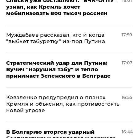
Списки уже составляют: "ВЧК-ОГПУ"
18:01
узнал, как Кремль хочет
мобилизовать 800 тысяч россиян
Муждабаев рассказал, кто и когда
17:59
"выбьет табуретку" из-под Путина
Стратегический удар для Путина:
17:07
Вучич "нарушил табу" и тепло
принимает Зеленского в Белграде
Коваленко предупредил о планах
16:55
Кремля и объяснил, как противостоять
новой угрозе
В Болгарию вторгся ударный
16:44