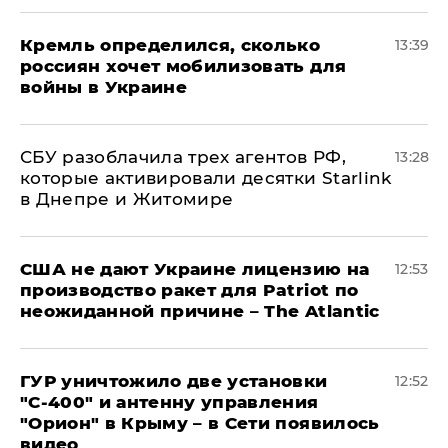
Кремль определился, сколько
13:39
россиян хочет мобилизовать для
войны в Украине
СБУ разоблачила трех агентов РФ,
13:28
которые активировали десятки Starlink
в Днепре и Житомире
США не дают Украине лицензию на
12:53
производство ракет для Patriot по
неожиданной причине – The Atlantic
ГУР уничтожило две установки
12:52
"С‑400" и антенну управления
"Орион" в Крыму – в Сети появилось
видео