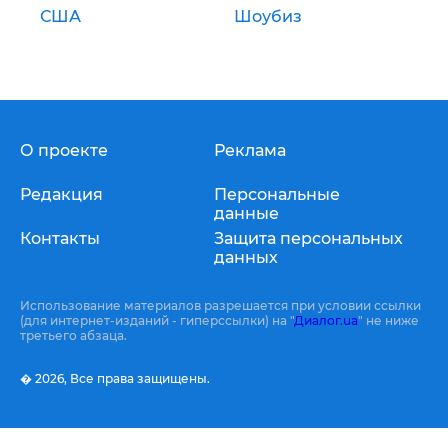
США
Шоубиз
О проекте
Реклама
Редакция
Персональные
данные
Контакты
Защита персональных
данных
Использование материалов разрешается при условии ссылки
(для интернет-изданий - гиперссылки) на "
Диалог.ua
" не ниже
третьего абзаца.
� 2026,
Все права защищены.