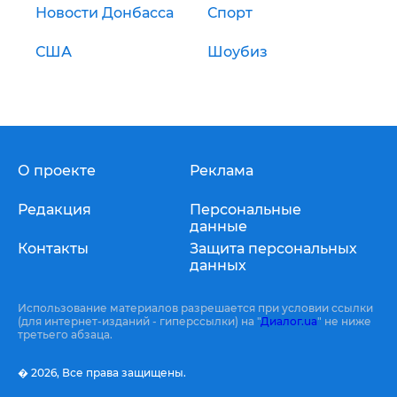
Новости Донбасса
Спорт
США
Шоубиз
О проекте
Реклама
Редакция
Персональные
данные
Контакты
Защита персональных
данных
Использование материалов разрешается при условии ссылки
(для интернет-изданий - гиперссылки) на "
Диалог.ua
" не ниже
третьего абзаца.
� 2026,
Все права защищены.