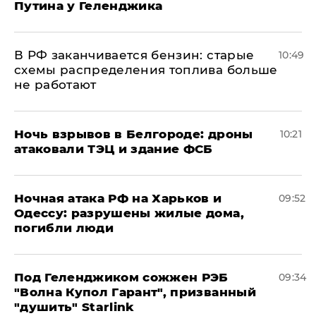
Путина у Геленджика
​В РФ заканчивается бензин: старые
10:49
схемы распределения топлива больше
не работают
​Ночь взрывов в Белгороде: дроны
10:21
атаковали ТЭЦ и здание ФСБ
​Ночная атака РФ на Харьков и
09:52
Одессу: разрушены жилые дома,
погибли люди
Под Геленджиком сожжен РЭБ
09:34
"Волна Купол Гарант", призванный
"душить" Starlink