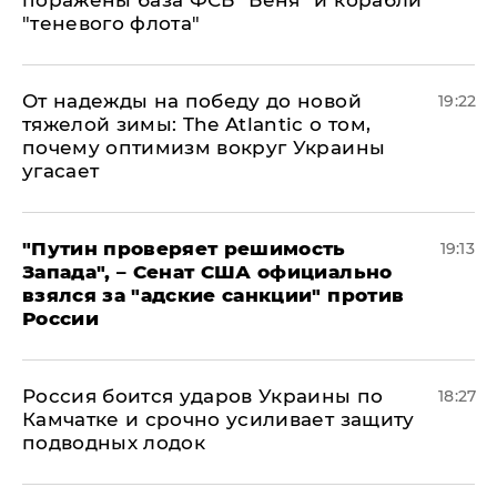
поражены база ФСБ "Беня" и корабли
"теневого флота"
От надежды на победу до новой
19:22
тяжелой зимы: The Atlantic о том,
почему оптимизм вокруг Украины
угасает
"Путин проверяет решимость
19:13
Запада", – Сенат США официально
взялся за "адские санкции" против
России
Россия боится ударов Украины по
18:27
Камчатке и срочно усиливает защиту
подводных лодок