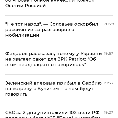
об угрозе полной аннексии Южной
Осетии Россией
​"Не тот народ", — Соловьев оскорбил
20:28
россиян из-за разговоров о
мобилизации
Федоров рассказал, почему у Украины
19:57
не хватает ракет для ЗРК Patriot: "Об
этом неоднократно говорилось"
Зеленский впервые прибыл в Сербию
19:33
на встречу с Вучичем – о чем будут
говорить
СБС за 2 дня уничтожили 102 цели РФ:
19:27