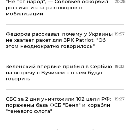
​"Не тот народ", — Соловьев оскорбил
20:28
россиян из-за разговоров о
мобилизации
Федоров рассказал, почему у Украины
19:57
не хватает ракет для ЗРК Patriot: "Об
этом неоднократно говорилось"
Зеленский впервые прибыл в Сербию
19:33
на встречу с Вучичем – о чем будут
говорить
СБС за 2 дня уничтожили 102 цели РФ:
19:27
поражены база ФСБ "Беня" и корабли
"теневого флота"