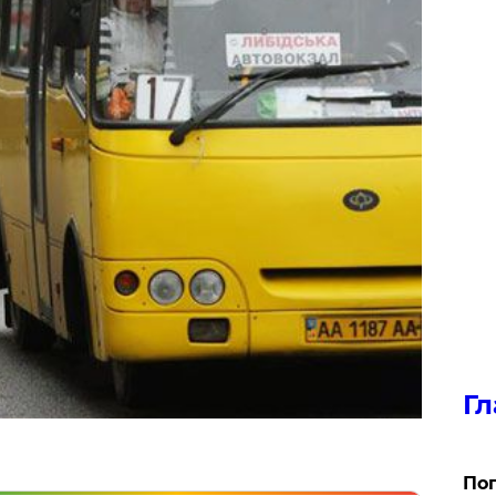
Гл
Поп