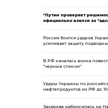
"Путин проверяет решимост
официально взялся за "адс
Россия боится ударов Укра
усиливает защиту подводны
​В РФ началась волна повест
"черные списки"
Удары Украины по российс
нефтепродуктов из РФ до 1
​Захарова набросилась на Н