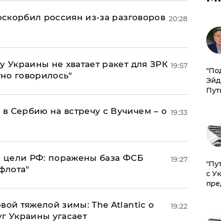
 оскорбил россиян из-за разговоров
20:28
у Украины не хватает ракет для ЗРК
19:57
​"По
тно говорилось"
Эйд
Пут
в Сербию на встречу с Вучичем – о
19:33
2 цели РФ: поражены база ФСБ
19:27
"Пу
флота"
с У
пре
вой тяжелой зимы: The Atlantic о
19:22
г Украины угасает