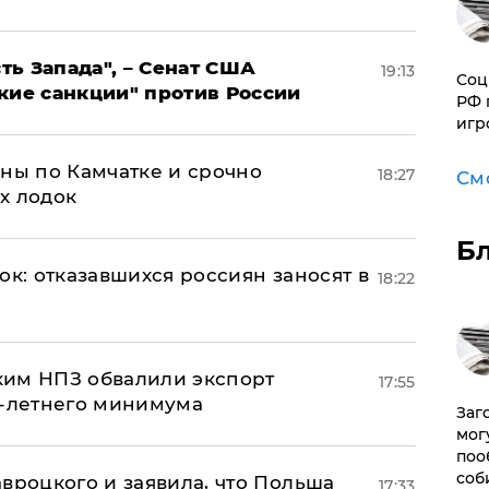
ь Запада", – Сенат США
19:13
Соц
кие санкции" против России
РФ 
игр
ины по Камчатке и срочно
18:27
См
х лодок
Б
ок: отказавшихся россиян заносят в
18:22
ким НПЗ обвалили экспорт
17:55
0-летнего минимума
Заг
мог
поо
соб
авроцкого и заявила, что Польша
17:33