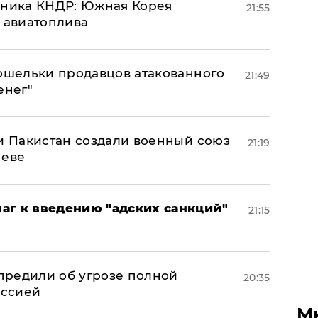
юзника КНДР: Южная Корея
21:55
н авиатоплива
кошельки продавцов атакованного
21:49
енег"
 и Пакистан создали военный союз
21:19
неве
аг к введению "адских санкций"
21:15
предили об угрозе полной
20:35
оссией
М