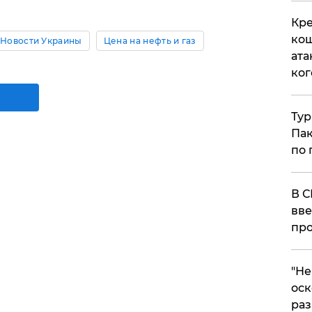
Кре
кош
Новости Украины
Цена на нефть и газ
ата
ког
Тур
Пак
по 
В С
вве
про
​"Н
оск
раз