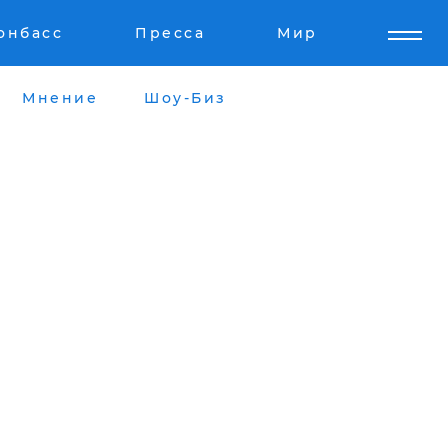
онбасс
Пресса
Мир
Мнение
Шоу-Биз