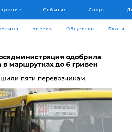
озрение
События
Спорт
Д
краина
россия
Общество
Блоги
госадминистрация одобрила
 в маршрутках до 6 гривен
шили пяти перевозчикам.