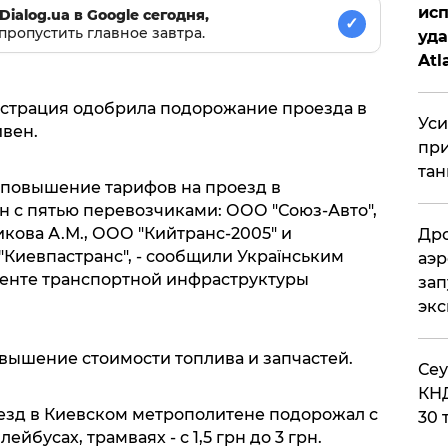
исп
Dialog.ua в Google сегодня,
✓
пропустить главное завтра.
уда
Atl
би
истрация одобрила подорожание проезда в
Уси
ивен.
при
тан
 повышение тарифов на проезд в
н с пятью перевозчиками: ООО "Союз-Авто",
кова А.М., ООО "Кийтранс-2005" и
Дро
иевпастранс", - сообщили Українським
аэр
енте транспортной инфраструктуры
зап
эк
вышение стоимости топлива и запчастей.
​Се
КНД
оезд в Киевском метрополитене подорожал с
30 
лейбусах, трамваях - с 1,5 грн до 3 грн.