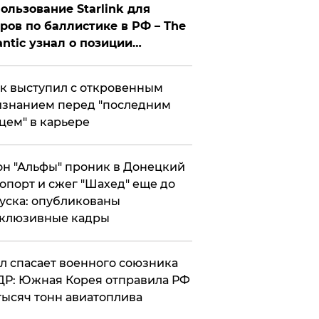
ользование Starlink для
ров по баллистике в РФ – The
antic узнал о позиции
знесмена
к выступил с откровенным
знанием перед "последним
цем" в карьере
н "Альфы" проник в Донецкий
опорт и сжег "Шахед" еще до
уска: опубликованы
склюзивные кадры
ул спасает военного союзника
Р: Южная Корея отправила РФ
тысяч тонн авиатоплива