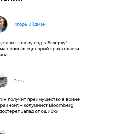
Игорь Эйдман
дставит голову под табакерку", –
ман описал сценарий краха власти
ина
Сеть
тин получит преимущество в войне
краиной", – колумнист Bloomberg
достерег Запад от ошибки