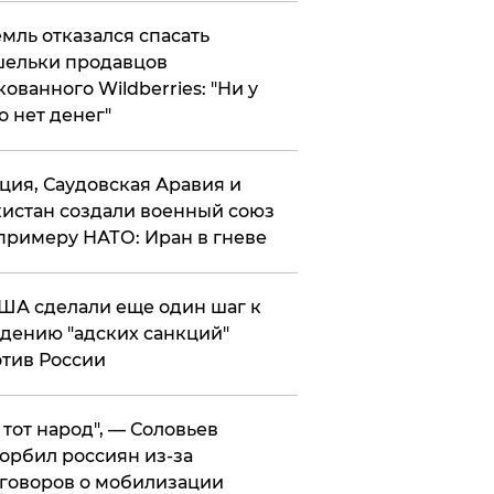
мль отказался спасать
ельки продавцов
кованного Wildberries: "Ни у
о нет денег"
ция, Саудовская Аравия и
истан создали военный союз
примеру НАТО: Иран в гневе
ША сделали еще один шаг к
дению "адских санкций"
тив России
е тот народ", — Соловьев
орбил россиян из-за
говоров о мобилизации