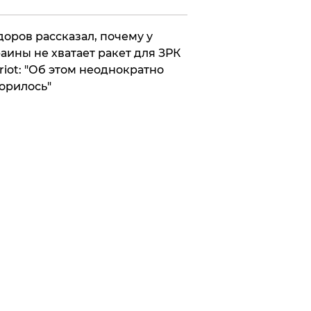
оров рассказал, почему у
аины не хватает ракет для ЗРК
riot: "Об этом неоднократно
орилось"