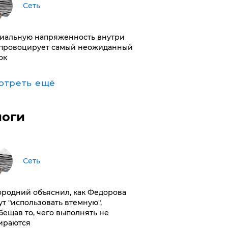
Сеть
иальную напряженность внутри
провоцирует самый неожиданный
ок
отреть ещё
логи
Сеть
ородний объяснил, как Федорова
ут "использовать втемную",
бещав то, чего выполнять не
ираются