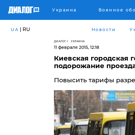
Украина
Военное об
| RU
UA
Новости
У
ДИАЛОГ
УКРАИНА
11 февраля 2015, 12:18
Киевская городская 
подорожание проезда
Повысить тарифы разре