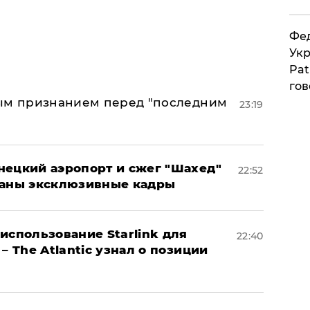
Фед
Укр
Pat
гов
ным признанием перед "последним
23:19
нецкий аэропорт и сжег "Шахед"
22:52
ваны эксклюзивные кадры
использование Starlink для
22:40
– The Atlantic узнал о позиции