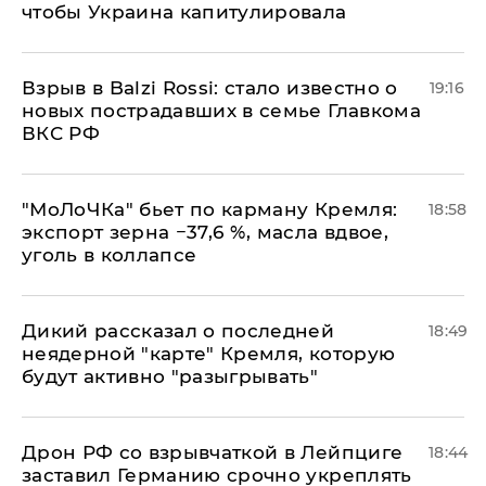
чтобы Украина капитулировала
Взрыв в Balzi Rossi: стало известно о
19:16
новых пострадавших в семье Главкома
ВКС РФ
​"МоЛоЧКа" бьет по карману Кремля:
18:58
экспорт зерна −37,6 %, масла вдвое,
уголь в коллапсе
Дикий рассказал о последней
18:49
неядерной "карте" Кремля, которую
будут активно "разыгрывать"
​Дрон РФ со взрывчаткой в Лейпциге
18:44
заставил Германию срочно укреплять