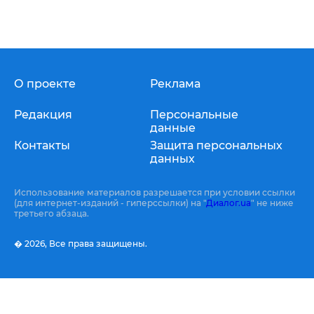
О проекте
Реклама
Редакция
Персональные
данные
Контакты
Защита персональных
данных
Использование материалов разрешается при условии ссылки
(для интернет-изданий - гиперссылки) на "
Диалог.ua
" не ниже
третьего абзаца.
� 2026,
Все права защищены.