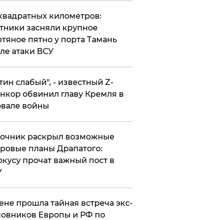
квадратных километров:
тники засняли крупное
тяное пятно у порта Тамань
ле атаки ВСУ
утин слабый", - известный Z-
нкор обвинил главу Кремля в
вале войны
точник раскрыл возможные
ровые планы Драпатого:
кусу прочат важный пост в
У
ене прошла тайная встреча экс-
овников Европы и РФ по