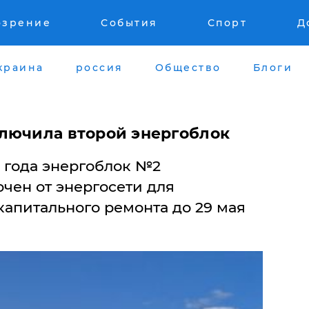
озрение
События
Спорт
Д
краина
россия
Общество
Блоги
лючила второй энергоблок
5 года энергоблок №2
чен от энергосети для
капитального ремонта до 29 мая