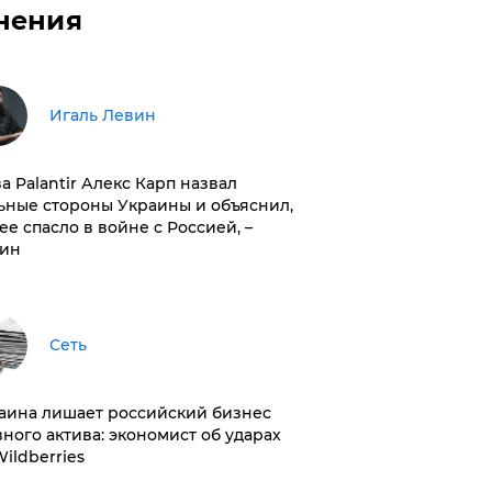
нения
Игаль Левин
ва Palantir Алекс Карп назвал
ьные стороны Украины и объяснил,
 ее спасло в войне с Россией, –
ин
Сеть
раина лишает российский бизнес
вного актива: экономист об ударах
Wildberries