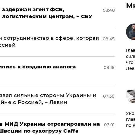
М
 задержан агент ФСБ,
08:48
 логистическим центрам, – СБУ
 сотрудничество в сфере, которая
08:45
оссией
Гла
сил
что
ились к созданию аналога
08:16
Лев
назвал сильные стороны Украины и
07:38
ойне с Россией, – Левин
​Ук
гла
 в МИД Украины отреагировали на
07:01
по 
Швеции по сухогрузу Caffa