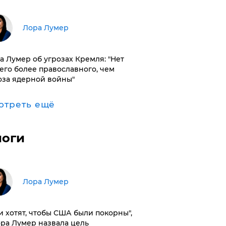
​Лора Лумер
а Лумер об угрозах Кремля: "Нет
его более православного, чем
оза ядерной войны"
отреть ещё
логи
​Лора Лумер
и хотят, чтобы США были покорны",
ора Лумер назвала цель