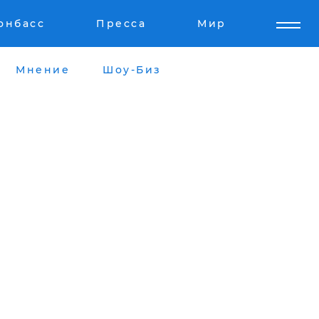
онбасс
Пресса
Мир
Мнение
Шоу-Биз