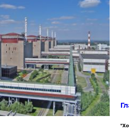
Гл
​"Х