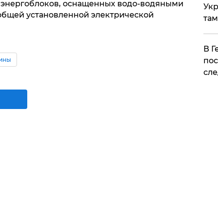
5 энергоблоков, оснащенных водо-водяными
Укр
общей установленной электрической
там
​В 
аины
пос
сле