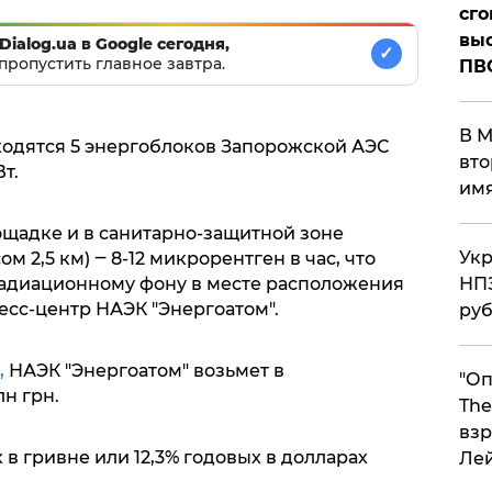
сго
выс
Dialog.ua в Google сегодня,
✓
пропустить главное завтра.
ПВ
В М
ходятся 5 энергоблоков Запорожской АЭС
вто
т.
им
щадке и в санитарно-защитной зоне
Укр
м 2,5 км) ‒ 8-12 микрорентген в час, что
радиационному фону в месте расположения
НПЗ
есс-центр НАЭК "Энергоатом".
ру
,
НАЭК "Энергоатом" возьмет в
"Оп
н грн.
The
взр
 в гривне или 12,3% годовых в долларах
Ле