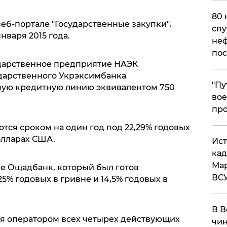
80 
еб-портале "Государственные закупки",
спу
нваря 2015 года.
неф
пос
ударственное предприятие НАЭК
ударственного Укрэксимбанка
​"П
ую кредитную линию эквивалентом 750
вое
про
тся сроком на один год под 22,29% годовых
долларах США.
​Ис
кад
Мар
ие Ощадбанк, который был готов
ВС
5% годовых в гривне и 14,5% годовых в
В В
ся оператором всех четырех действующих
чин