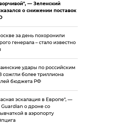
ворчивой", — Зеленский
казался о снижении поставок
О
оскве за день похоронили
рого генерала – стало известно
я
аинские удары по российским
 сожгли более триллиона
блей бюджета РФ
асная эскалация в Европе", —
 Guardian о дроне со
ывчаткой в аэропорту
йпцига