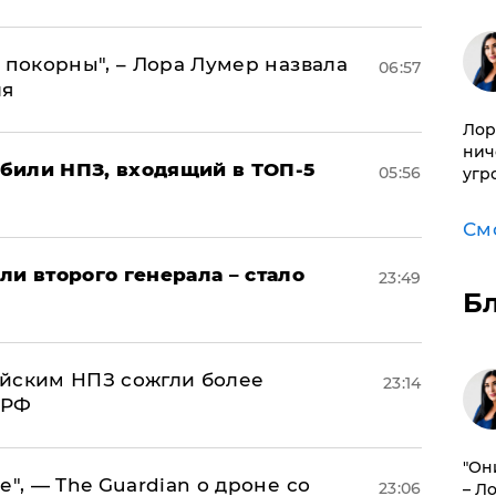
 покорны", – Лора Лумер назвала
06:57
ля
Лор
нич
били НПЗ, входящий в ТОП-5
05:56
угр
См
ли второго генерала – стало
23:49
Б
ийским НПЗ сожгли более
23:14
 РФ
"Он
е", — The Guardian о дроне со
23:06
– Л