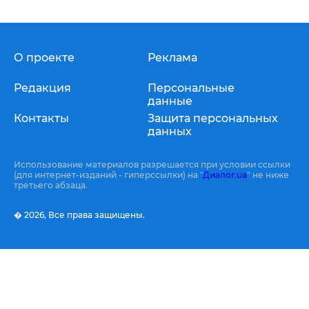
О проекте
Реклама
Редакция
Персональные
данные
Контакты
Защита персональных
данных
Использование материалов разрешается при условии ссылки
(для интернет-изданий - гиперссылки) на "
Диалог.ua
" не ниже
третьего абзаца.
� 2026,
Все права защищены.