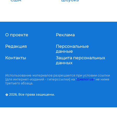
О проекте
Реклама
Редакция
Персональные
данные
Контакты
Защита персональных
данных
Использование материалов разрешается при условии ссылки
(для интернет-изданий - гиперссылки) на "
Диалог.ua
" не ниже
третьего абзаца.
� 2026,
Все права защищены.