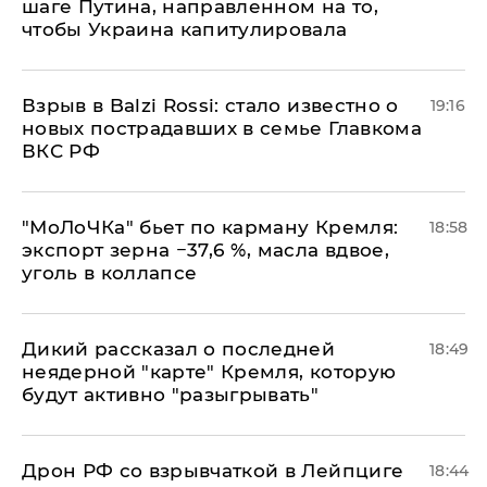
шаге Путина, направленном на то,
чтобы Украина капитулировала
Взрыв в Balzi Rossi: стало известно о
19:16
новых пострадавших в семье Главкома
ВКС РФ
​"МоЛоЧКа" бьет по карману Кремля:
18:58
экспорт зерна −37,6 %, масла вдвое,
уголь в коллапсе
Дикий рассказал о последней
18:49
неядерной "карте" Кремля, которую
будут активно "разыгрывать"
​Дрон РФ со взрывчаткой в Лейпциге
18:44