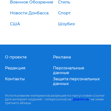
Военное Обозрение
Стиль
Новости Донбасса
Спорт
США
Шоубиз
О проекте
Реклама
Редакция
Персональные
данные
Контакты
Защита персональных
данных
Использование материалов разрешается при условии ссылки
(для интернет-изданий - гиперссылки) на "
Диалог.ua
" не ниже
третьего абзаца.